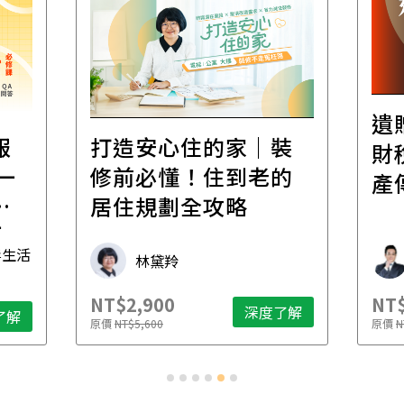
遺贈稅規劃
打造安心住的家｜裝
財稅專家親
修前必懂！住到老的
產傳承更有
居住規劃全攻略
林黛羚
財稅專家 
NT$2,900
NT$2,500
深度了解
原價
NT$5,600
原價
NT$4,888