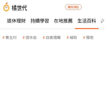
購買課程
退休理財
持續學習
在地推薦
生活百科
養生村
退休金
自書遺囑
補助
獨老