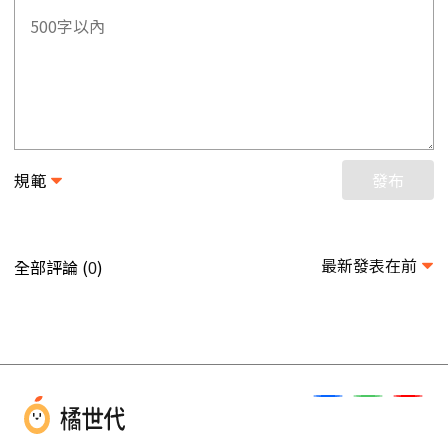
規範
發布
最新發表在前
全部評論 (
)
0