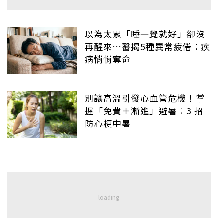
以為太累「睡一覺就好」卻沒
再醒來…醫揭5種異常疲倦：疾
病悄悄奪命
別讓高溫引發心血管危機！掌
握「免費＋漸進」避暑：3 招
防心梗中暑