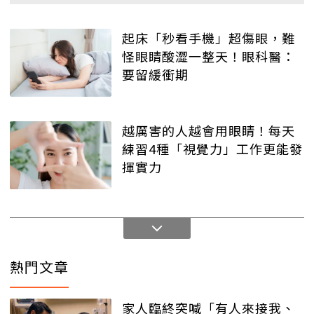
起床「秒看手機」超傷眼，難
怪眼睛酸澀一整天！眼科醫：
要留緩衝期
越厲害的人越會用眼睛！每天
練習4種「視覺力」工作更能發
揮實力
熱門文章
家人臨終突喊「有人來接我、