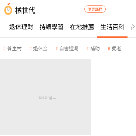
購買課程
退休理財
持續學習
在地推薦
生活百科
養生村
退休金
自書遺囑
補助
獨老