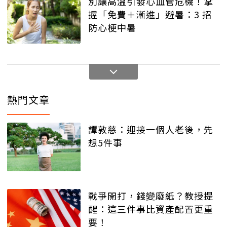
別讓高溫引發心血管危機！掌
握「免費＋漸進」避暑：3 招
防心梗中暑
熱門文章
譚敦慈：迎接一個人老後，先
想5件事
戰爭開打，錢變廢紙？教授提
醒：這三件事比資產配置更重
要！