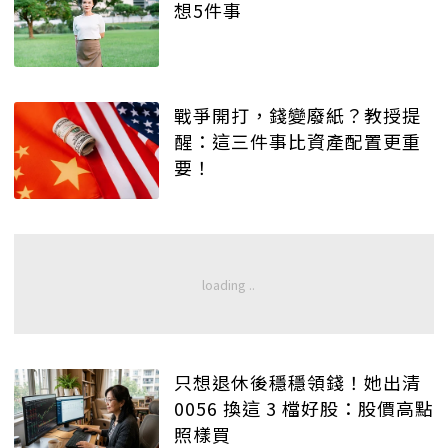
想5件事
戰爭開打，錢變廢紙？教授提
醒：這三件事比資產配置更重
要！
只想退休後穩穩領錢！她出清
0056 換這 3 檔好股：股價高點
照樣買