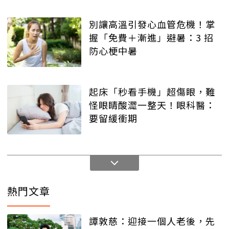
別讓高溫引發心血管危機！掌
握「免費＋漸進」避暑：3 招
防心梗中暑
起床「秒看手機」超傷眼，難
怪眼睛酸澀一整天！眼科醫：
要留緩衝期
熱門文章
譚敦慈：迎接一個人老後，先