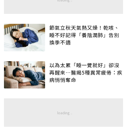
節氣立秋天氣熱又燥！乾咳、
睡不好記得「養陰潤肺」告別
換季不適
以為太累「睡一覺就好」卻沒
再醒來…醫揭5種異常疲倦：疾
病悄悄奪命