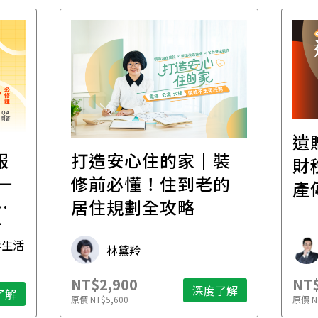
遺
報
打造安心住的家｜裝
財
一
修前必懂！住到老的
產
一
居住規劃全攻略
先
毒生活
林黛羚
NT$2,900
NT$
深度了解
了解
原價
NT$5,600
原價
N