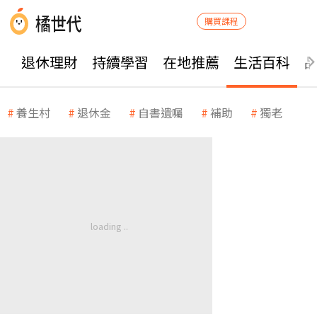
購買課程
退休理財
持續學習
在地推薦
生活百科
養生村
退休金
自書遺囑
補助
獨老