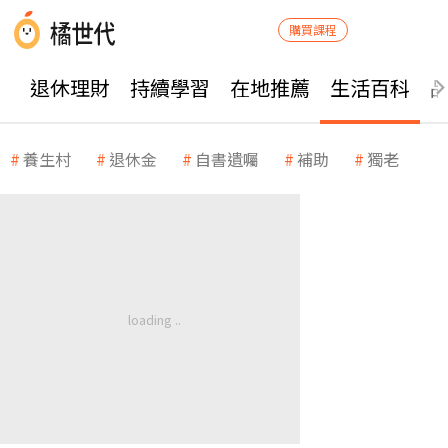
購買課程
退休理財
持續學習
在地推薦
生活百科
養生村
退休金
自書遺囑
補助
獨老