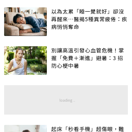
以為太累「睡一覺就好」卻沒
再醒來…醫揭5種異常疲倦：疾
病悄悄奪命
別讓高溫引發心血管危機！掌
握「免費＋漸進」避暑：3 招
防心梗中暑
起床「秒看手機」超傷眼，難