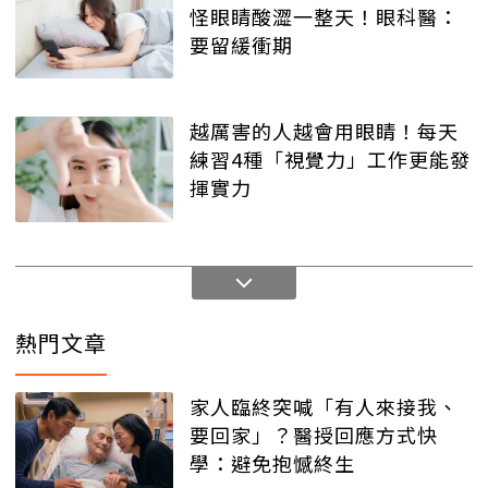
怪眼睛酸澀一整天！眼科醫：
要留緩衝期
越厲害的人越會用眼睛！每天
練習4種「視覺力」工作更能發
揮實力
熱門文章
家人臨終突喊「有人來接我、
要回家」？醫授回應方式快
學：避免抱憾終生