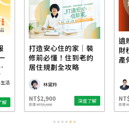
遺
報
打造安心住的家｜裝
財
一
修前必懂！住到老的
產
一
居住規劃全攻略
先
毒生活
林黛羚
NT$2,900
NT$
深度了解
了解
原價
NT$5,600
原價
N