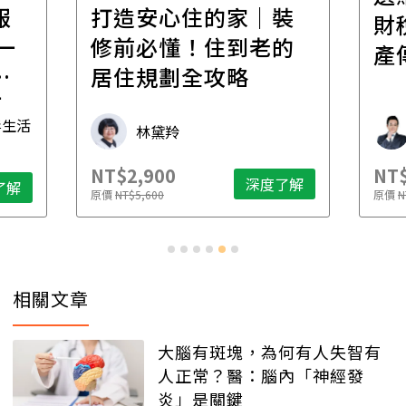
報
打造安心住的家｜裝
財
一
修前必懂！住到老的
產
一
居住規劃全攻略
先
毒生活
林黛羚
NT$2,900
NT$
深度了解
了解
原價
NT$5,600
原價
N
相關文章
大腦有斑塊，為何有人失智有
人正常？醫：腦內「神經發
炎」是關鍵