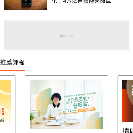
化！4方法自然醒超簡單
推薦課程
遺