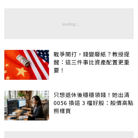
戰爭開打，錢變廢紙？教授提
醒：這三件事比資產配置更重
要！
只想退休後穩穩領錢！她出清
0056 換這 3 檔好股：股價高點
照樣買