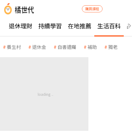
購買課程
退休理財
持續學習
在地推薦
生活百科
養生村
退休金
自書遺囑
補助
獨老