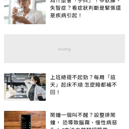
為什麼會「手抖」？甲狀腺、
失智症？看症狀判斷是緊張還
是疾病引起！
上班總提不起勁？每周「這
天」起床不順 怎麼睡都補不
回！
鬧鐘一個叫不醒？設整排鬧
鐘， 恐導致腦霧、慢性病惡