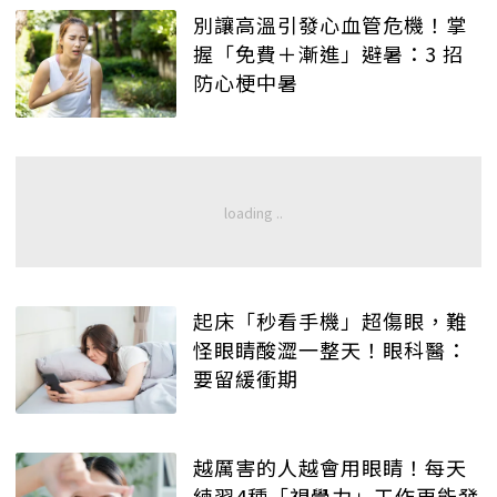
別讓高溫引發心血管危機！掌
握「免費＋漸進」避暑：3 招
防心梗中暑
起床「秒看手機」超傷眼，難
怪眼睛酸澀一整天！眼科醫：
要留緩衝期
越厲害的人越會用眼睛！每天
練習4種「視覺力」工作更能發