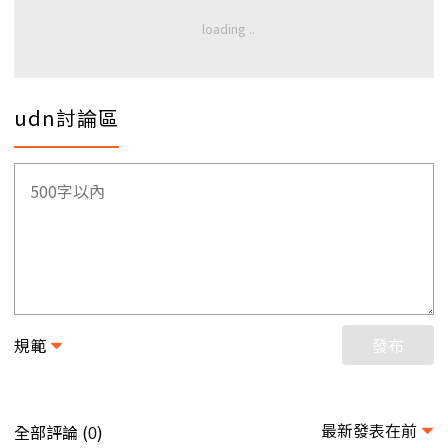
udn討論區
規範
發布
最新發表在前
全部評論 (
)
0