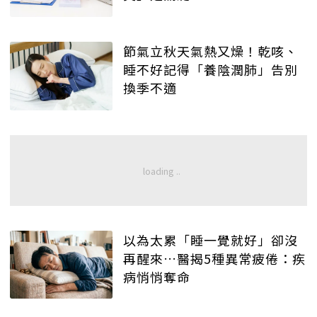
節氣立秋天氣熱又燥！乾咳、
睡不好記得「養陰潤肺」告別
換季不適
以為太累「睡一覺就好」卻沒
再醒來…醫揭5種異常疲倦：疾
病悄悄奪命