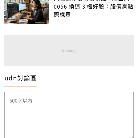
0056 換這 3 檔好股：股價高點
照樣買
udn討論區