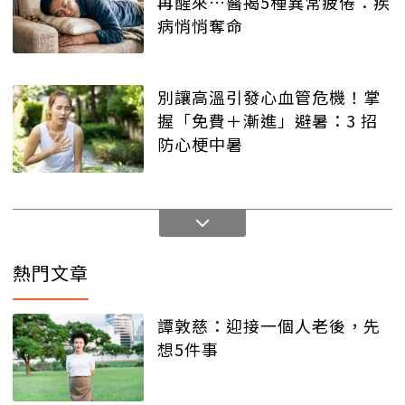
再醒來…醫揭5種異常疲倦：疾
病悄悄奪命
別讓高溫引發心血管危機！掌
握「免費＋漸進」避暑：3 招
防心梗中暑
熱門文章
譚敦慈：迎接一個人老後，先
想5件事