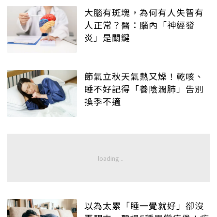
大腦有斑塊，為何有人失智有
人正常？醫：腦內「神經發
炎」是關鍵
節氣立秋天氣熱又燥！乾咳、
睡不好記得「養陰潤肺」告別
換季不適
以為太累「睡一覺就好」卻沒