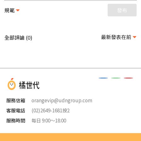
規範
發布
最新發表在前
全部評論 (
)
0
服務信箱
orangevip@udngroup.com
客服電話
(02)2649-1681按2
服務時間
每日 9:00～18:00