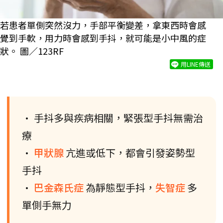
若患者單側突然沒力，手部平衡變差，拿東西時會感
覺到手軟，用力時會感到手抖，就可能是小中風的症
狀。 圖／123RF
用LINE傳送
• 手抖多與疾病相關，緊張型手抖無需治
療
•
甲狀腺
亢進或低下，都會引發姿勢型
手抖
•
巴金森氏症
為靜態型手抖，
失智症
多
單側手無力