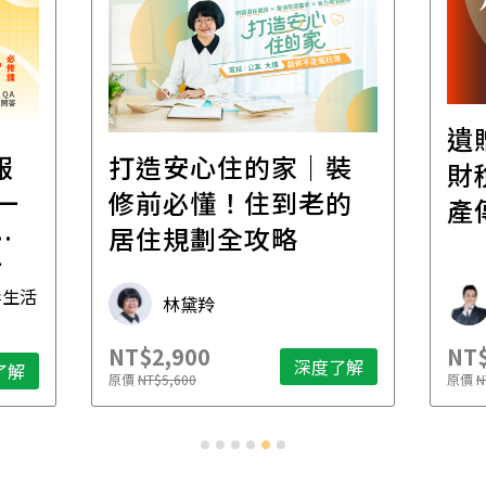
遺
報
打造安心住的家｜裝
財
一
修前必懂！住到老的
產
一
居住規劃全攻略
先
毒生活
林黛羚
NT$2,900
NT$
深度了解
了解
原價
NT$5,600
原價
N