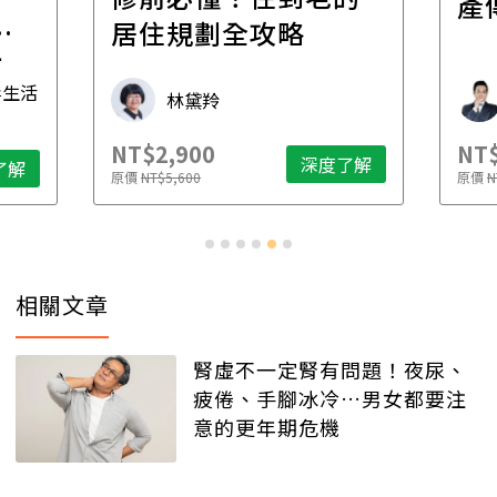
產
一
居住規劃全攻略
先
毒生活
林黛羚
NT$2,900
NT$
深度了解
了解
原價
NT$5,600
原價
N
相關文章
腎虛不一定腎有問題！夜尿、
疲倦、手腳冰冷…男女都要注
意的更年期危機