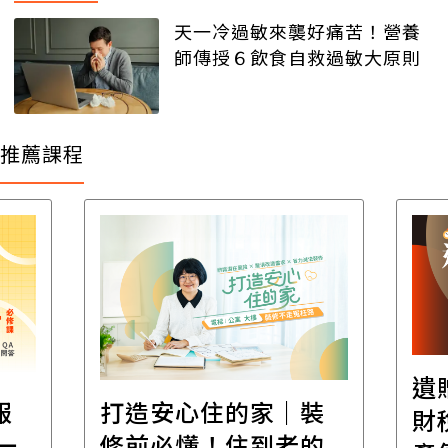
天一冷過敏來襲好痛苦！營養
師傳授６飲食自救過敏大原則
推薦課程
遺
報
打造安心住的家｜裝
財
一
修前必懂！住到老的