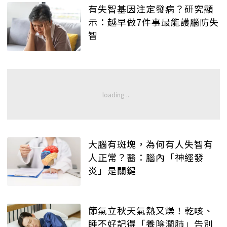
有失智基因注定發病？研究顯
示：越早做7件事最能護腦防失
智
大腦有斑塊，為何有人失智有
人正常？醫：腦內「神經發
炎」是關鍵
節氣立秋天氣熱又燥！乾咳、
睡不好記得「養陰潤肺」告別