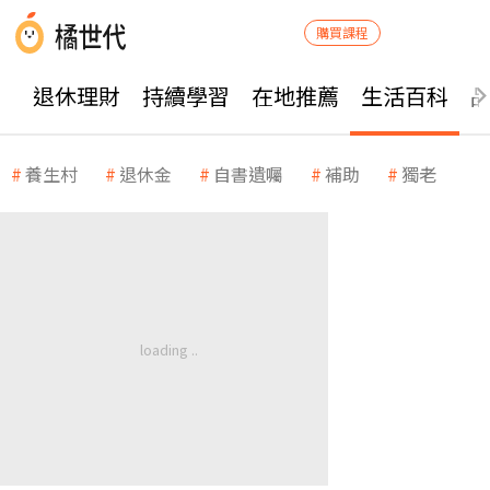
購買課程
退休理財
持續學習
在地推薦
生活百科
養生村
退休金
自書遺囑
補助
獨老