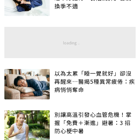
換季不適
以為太累「睡一覺就好」卻沒
再醒來…醫揭5種異常疲倦：疾
病悄悄奪命
別讓高溫引發心血管危機！掌
握「免費＋漸進」避暑：3 招
防心梗中暑