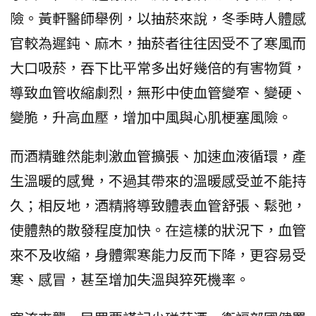
險。黃軒醫師舉例，以抽菸來說，冬季時人體感
官較為遲鈍、麻木，抽菸者往往因受不了寒風而
大口吸菸，吞下比平常多出好幾倍的有害物質，
導致血管收縮劇烈，無形中使血管變窄、變硬、
變脆，升高血壓，增加中風與心肌梗塞風險。
而酒精雖然能刺激血管擴張、加速血液循環，產
生溫暖的感覺，不過其帶來的溫暖感受並不能持
久；相反地，酒精將導致體表血管舒張、鬆弛，
使體熱的散發程度加快。在這樣的狀況下，血管
來不及收縮，身體禦寒能力反而下降，更容易受
寒、感冒，甚至增加失溫與猝死機率。