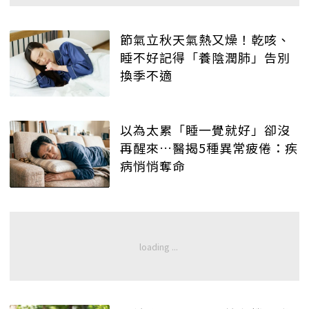
節氣立秋天氣熱又燥！乾咳、
睡不好記得「養陰潤肺」告別
換季不適
以為太累「睡一覺就好」卻沒
再醒來…醫揭5種異常疲倦：疾
病悄悄奪命