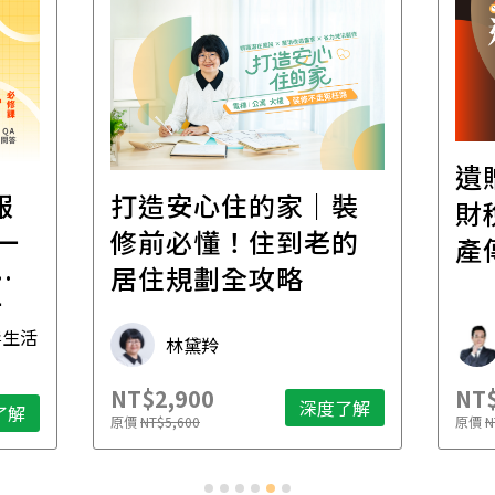
遺
報
打造安心住的家｜裝
財
一
修前必懂！住到老的
產
一
居住規劃全攻略
先
毒生活
林黛羚
NT$2,900
NT$
深度了解
了解
原價
NT$5,600
原價
N