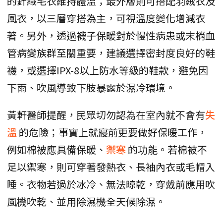
的針織毛衣維持體溫；最外層則可搭配羽絨衣及
風衣，以三層穿搭為主，可視溫度變化增減衣
著。另外，透過襪子保暖對於慢性病患或末梢血
管病變族群至關重要，建議選擇密封度良好的鞋
襪，或選擇IPX-8以上防水等級的鞋款，避免因
下雨、吹風導致下肢暴露於濕冷環境。
黃軒醫師提醒，民眾切勿認為在室內就不會有
失
溫
的危險；事實上就寢前更要做好保暖工作，
例如棉被應具備保暖、
禦寒
的功能。若棉被不
足以禦寒，則可穿著發熱衣、長袖內衣或毛帽入
睡。衣物若過於冰冷、無法晾乾，穿戴前應用吹
風機吹乾、並用除濕機全天候除濕。