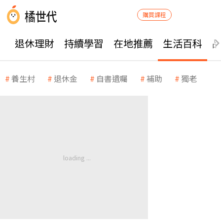
購買課程
退休理財
持續學習
在地推薦
生活百科
養生村
退休金
自書遺囑
補助
獨老