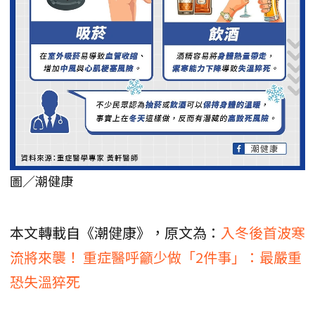
圖／潮健康
本文轉載自《潮健康》，原文為：
入冬後首波寒
流將來襲！ 重症醫呼籲少做「2件事」：最嚴重
恐失溫猝死