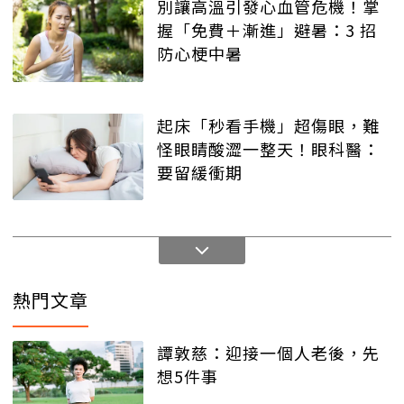
別讓高溫引發心血管危機！掌
握「免費＋漸進」避暑：3 招
防心梗中暑
起床「秒看手機」超傷眼，難
怪眼睛酸澀一整天！眼科醫：
要留緩衝期
熱門文章
譚敦慈：迎接一個人老後，先
想5件事