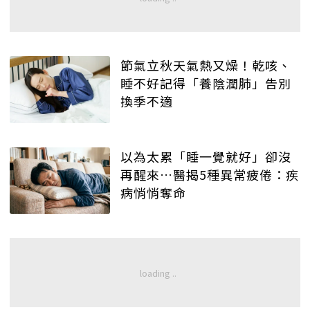
節氣立秋天氣熱又燥！乾咳、
睡不好記得「養陰潤肺」告別
換季不適
以為太累「睡一覺就好」卻沒
再醒來…醫揭5種異常疲倦：疾
病悄悄奪命