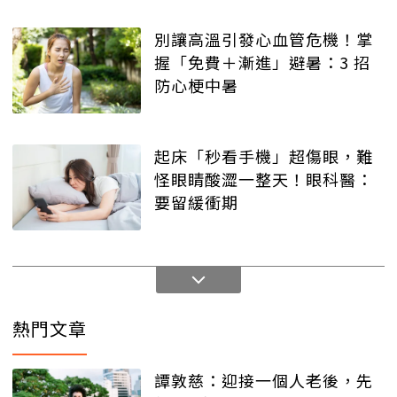
別讓高溫引發心血管危機！掌
握「免費＋漸進」避暑：3 招
防心梗中暑
起床「秒看手機」超傷眼，難
怪眼睛酸澀一整天！眼科醫：
要留緩衝期
熱門文章
譚敦慈：迎接一個人老後，先