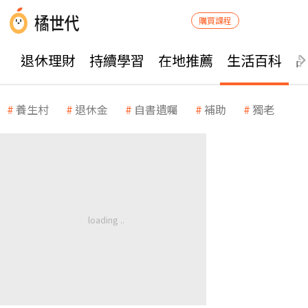
購買課程
退休理財
持續學習
在地推薦
生活百科
養生村
退休金
自書遺囑
補助
獨老