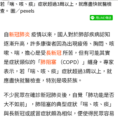
若「喘、咳、痰」症狀超過3周以上，就應盡快就醫檢
查。 圖／pexels
用LINE傳送
自
新冠肺炎
疫情以來，國人對於肺部疾病認知
逐漸升高，許多康復者因為出現疲倦、胸悶、咳
嗽、喘，擔心是受
長新冠
所苦，但有可能其實
是症狀類似的「
肺阻塞
（COPD）」纏身。專家
表示，若「喘、咳、痰」症狀超過3周以上，就
應盡快就醫檢查，特別是吸菸族。
不少民眾在確診新冠肺炎後，自覺「肺功能是否
大不如前」，肺阻塞的典型症狀「喘、咳、痰」
與長新冠或感冒症狀頗為相似，便使得民眾容易