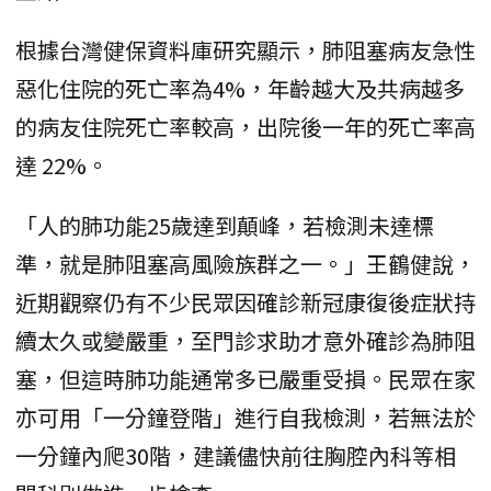
根據台灣健保資料庫研究顯示，肺阻塞病友急性
惡化住院的死亡率為4%，年齡越大及共病越多
的病友住院死亡率較高，出院後一年的死亡率高
達 22%。
「人的肺功能25歲達到顛峰，若檢測未達標
準，就是肺阻塞高風險族群之一。」王鶴健說，
近期觀察仍有不少民眾因確診新冠康復後症狀持
續太久或變嚴重，至門診求助才意外確診為肺阻
塞，但這時肺功能通常多已嚴重受損。民眾在家
亦可用「一分鐘登階」進行自我檢測，若無法於
一分鐘內爬30階，建議儘快前往胸腔內科等相