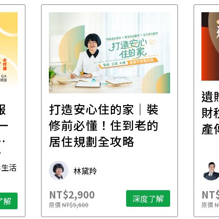
遺
報
打造安心住的家｜裝
財
一
修前必懂！住到老的
產
一
居住規劃全攻略
先
毒生活
林黛羚
NT$2,900
NT$
深度了解
了解
原價
NT$5,600
原價
N