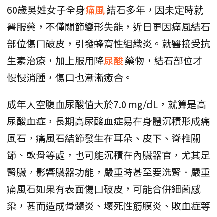
60歲吳姓女子全身
痛風
結石多年，因未定時就
醫服藥，不僅關節變形失能，近日更因痛風結石
部位傷口破皮，引發蜂窩性組織炎。就醫接受抗
生素治療，加上服用降
尿酸
藥物，結石部位才
慢慢消腫，傷口也漸漸癒合。
成年人空腹血尿酸值大於7.0 mg/dL，就算是高
尿酸血症，長期高尿酸血症易在身體沉積形成痛
風石，痛風石結節發生在耳朵、皮下、脊椎關
節、軟骨等處，也可能沉積在內臟器官，尤其是
腎臟，影響臟器功能，嚴重時甚至要洗腎。嚴重
痛風石如果有表面傷口破皮，可能合併細菌感
染，甚而造成骨髓炎、壞死性筋膜炎、敗血症等