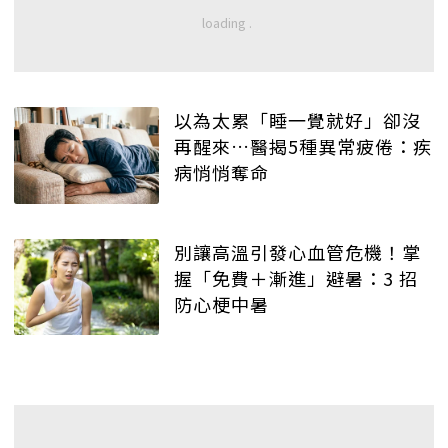
以為太累「睡一覺就好」卻沒
再醒來…醫揭5種異常疲倦：疾
病悄悄奪命
別讓高溫引發心血管危機！掌
握「免費＋漸進」避暑：3 招
防心梗中暑