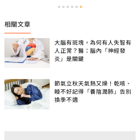
相關文章
大腦有斑塊，為何有人失智有
人正常？醫：腦內「神經發
炎」是關鍵
節氣立秋天氣熱又燥！乾咳、
睡不好記得「養陰潤肺」告別
換季不適