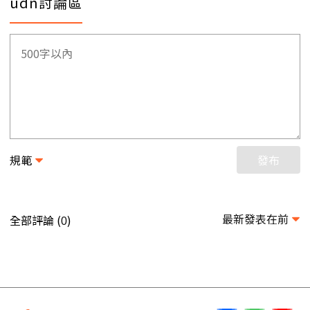
udn討論區
規範
發布
最新發表在前
全部評論 (
)
0