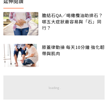
延伸閱讀
膽結石QA／喝橄欖油助排石？
哪五大症狀最容易與「石」同
行？
膝蓋律動操 每天10分鐘 強化韌
帶與肌肉