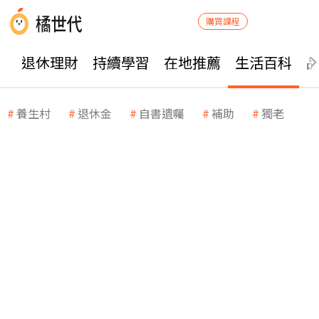
購買課程
退休理財
持續學習
在地推薦
生活百科
養生村
退休金
自書遺囑
補助
獨老