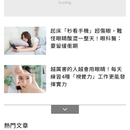
起床「秒看手機」超傷眼，難
怪眼睛酸澀一整天！眼科醫：
要留緩衝期
越厲害的人越會用眼睛！每天
練習4種「視覺力」工作更能發
揮實力
熱門文章