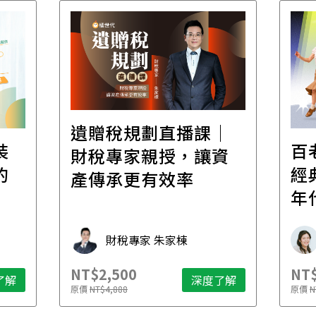
遺贈稅規劃直播課│
裝
百
財稅專家親授，讓資
的
經
產傳承更有效率
年
財稅專家 朱家棟
NT$2,500
NT$
了解
深度了解
原價
NT$4,888
原價
N