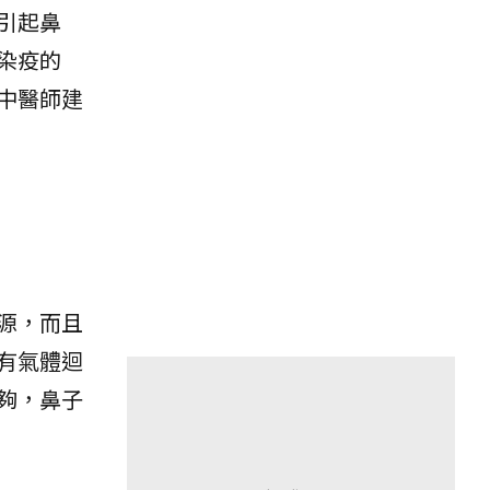
引起鼻
染疫的
中醫師建
源，而且
有氣體迴
夠，鼻子