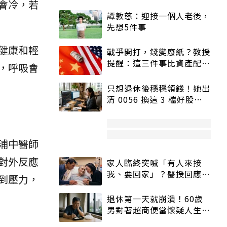
會冷，若
譚敦慈：迎接一個人老後，
先想5件事
健康和輕
戰爭開打，錢變廢紙？教授
提醒：這三件事比資產配置
，呼吸會
更重要！
只想退休後穩穩領錢！她出
清 0056 換這 3 檔好股：
股價高點照樣買
浦中醫師
對外反應
家人臨終突喊「有人來接
我、要回家」？醫授回應方
到壓力，
式快學：避免抱憾終生
退休第一天就崩潰！60歲
男對著超商便當懷疑人生
「一切好安靜」