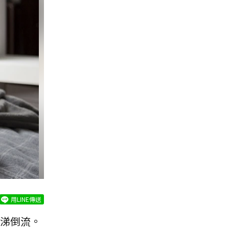
用LINE傳送
涕倒流。