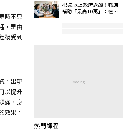
45歲以上政府送錢！職訓
補助「最高10萬」：在
塞時不只
職、待業都能申請
通，是由
經鞘受到
議，出現
可以提升
頭痛、身
的效果。
熱門課程