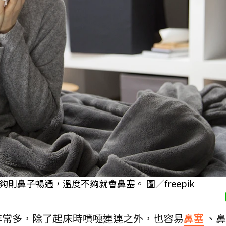
鼻子暢通，溫度不夠就會鼻塞。 圖／freepik
非常多，除了起床時噴嚏連連之外，也容易
鼻塞
、鼻