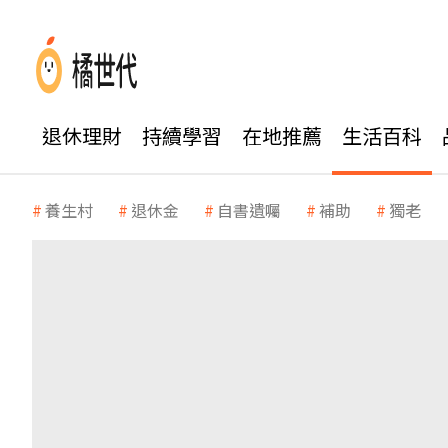
退休理財
持續學習
在地推薦
生活百科
養生村
退休金
自書遺囑
補助
獨老