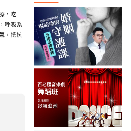
療，吃
，呼吸系
氣，抵抗