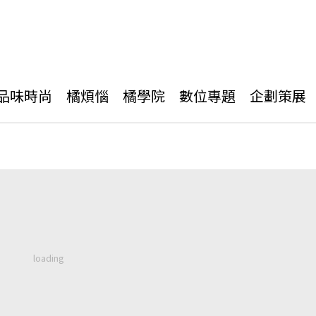
品味時尚
橘煩惱
橘學院
數位專題
企劃策展