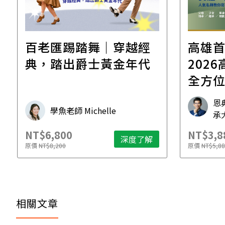
百老匯踢踏舞｜穿越經
高雄
典，踏出爵士黃金年代
2026高雄
全方
工作
恩
學魚老師 Michelle
承
NT$6,800
NT$3,8
深度了解
原價
NT$8,200
原價
NT$5,88
相關文章