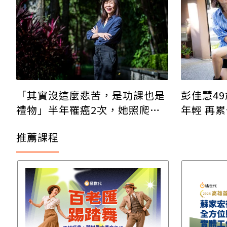
「其實沒這麼悲苦，是功課也是
彭佳慧4
禮物」半年罹癌2次，她照爬百
年輕
岳、旅行，做自己喜歡的事！
推薦課程