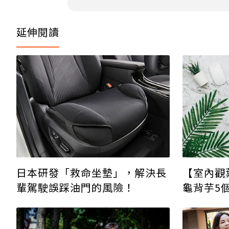
延伸閱讀
【室內觀
日本研發「救命坐墊」，解決長
龜背芋5
輩駕駛誤踩油門的風險！
顧方法