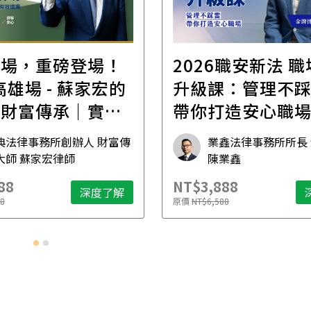
首場，重磅登場！
2026職安新法 
場 - 蘇家宏的
升級課：管理不
位財富傳承｜實體
帶你打造安心職
坊
典法律事務所創辦人 財富傳
業鑫法律事務所所長
大師 蘇家宏律師
陳業鑫
88
NT$3,888
深度了解
8
原價
NT$6,588