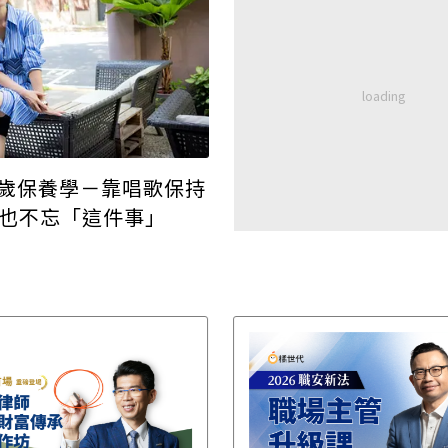
9歲保養學－靠唱歌保持
 再累也不忘「這件事」