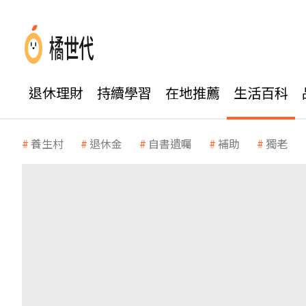
退休理財
持續學習
在地推薦
生活百科
養生村
退休金
自書遺囑
補助
獨老