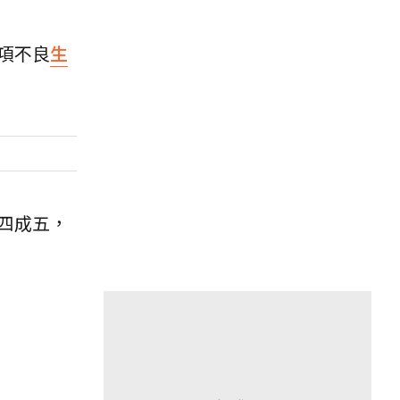
項不良
生
四成五，