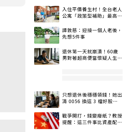
入住平價養生村！全台老人
公寓「政策型補助」最高打
5折
譚敦慈：迎接一個人老後，
先想5件事
退休第一天就崩潰！60歲
男對著超商便當懷疑人生
「一切好安靜」
只想退休後穩穩領錢！她出
清 0056 換這 3 檔好股：
股價高點照樣買
戰爭開打，錢變廢紙？教授
提醒：這三件事比資產配置
更重要！