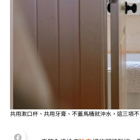
共用漱口杯、共用牙膏、不蓋馬桶就沖水，這三項不良生