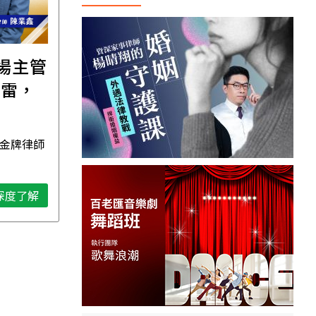
職場主管
【直播講座】免費報名
踩雷，
｜8/11譚敦慈的一個人
場
生活必修課：一個人
住，五件事要先想清
 金牌律師
資深獨立活執行者 無毒生活教
楚！
母 譚敦慈
深度了解
深度了解