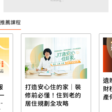
推薦課程
遺
報
打造安心住的家｜裝
財
一
修前必懂！住到老的
產
一
居住規劃全攻略
先