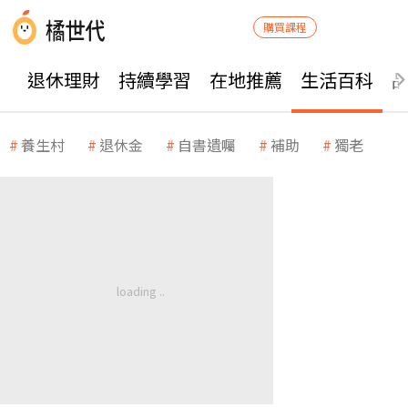
購買課程
退休理財
持續學習
在地推薦
生活百科
養生村
退休金
自書遺囑
補助
獨老