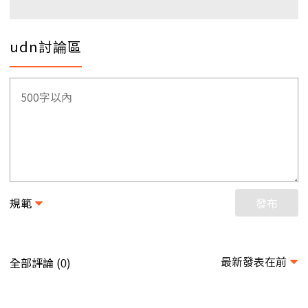
udn討論區
規範
發布
最新發表在前
全部評論 (
)
0