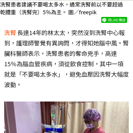
洗腎患者建議不要喝太多水，通常洗腎前以不要超過
乾體重（洗腎完）5％為主。 圖／freepik
用LINE傳送
洗腎
長達14年的林太太，突然沒到洗腎中心報
到，護理師警覺有異詢問，才得知她腦中風。腎
臟科醫師表示，洗腎患者的奪命兇手，高達
15％為腦血管疾病，須從飲食控制，其中一項
就是「不要喝太多水」，避免血壓因洗腎大幅度
波動。