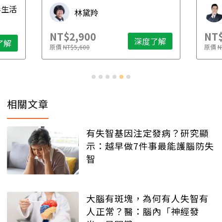
毒生活
林黛羚
NT$2,900
NT$
深度了解
了解
原價
NT$5,600
原價
N
相關文章
有失智基因注定發病？研究顯
示：越早做7件事最能護腦防失
智
大腦有斑塊，為何有人失智有
人正常？醫：腦內「神經發