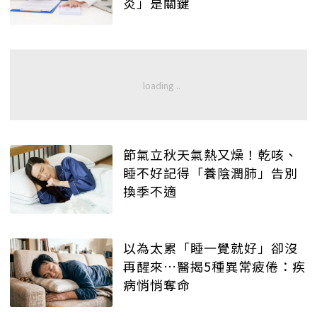
炎」是關鍵
節氣立秋天氣熱又燥！乾咳、
睡不好記得「養陰潤肺」告別
換季不適
以為太累「睡一覺就好」卻沒
再醒來…醫揭5種異常疲倦：疾
病悄悄奪命