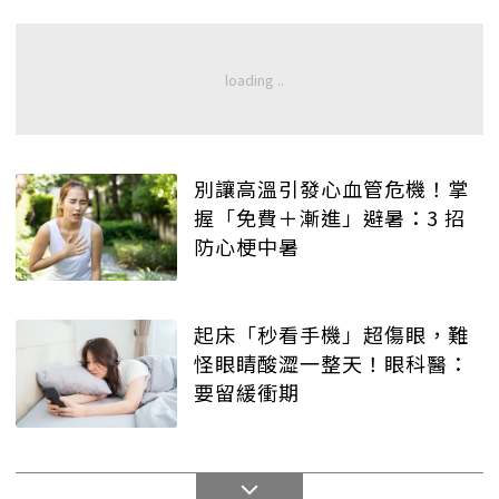
別讓高溫引發心血管危機！掌
握「免費＋漸進」避暑：3 招
防心梗中暑
起床「秒看手機」超傷眼，難
怪眼睛酸澀一整天！眼科醫：
要留緩衝期