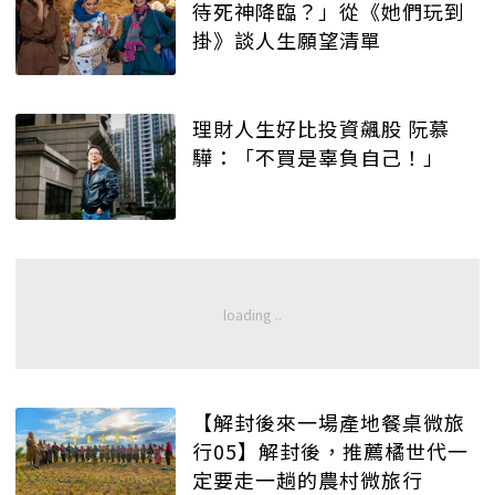
待死神降臨？」從《她們玩到
掛》談人生願望清單
理財人生好比投資飆股 阮慕
驊：「不買是辜負自己！」
【解封後來一場產地餐桌微旅
行05】解封後，推薦橘世代一
定要走一趟的農村微旅行