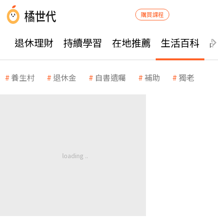
購買課程
退休理財
持續學習
在地推薦
生活百科
養生村
退休金
自書遺囑
補助
獨老