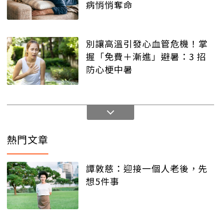
病悄悄奪命
別讓高溫引發心血管危機！掌
握「免費＋漸進」避暑：3 招
防心梗中暑
熱門文章
譚敦慈：迎接一個人老後，先
想5件事