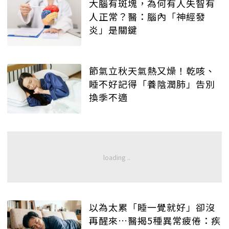
大腦有斑塊，為何有人失智有
人正常？醫：腦內「神經發
炎」是關鍵
節氣立秋天氣熱又燥！乾咳、
睡不好記得「養陰潤肺」告別
換季不適
以為太累「睡一覺就好」卻沒
再醒來…醫揭5種異常疲倦：疾