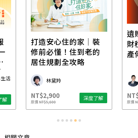
遺
報
打造安心住的家｜裝
財
一
修前必懂！住到老的
產
一
居住規劃全攻略
先
毒生活
林黛羚
NT$2,900
NT$
深度了解
了解
原價
NT$5,600
原價
N
相關文章