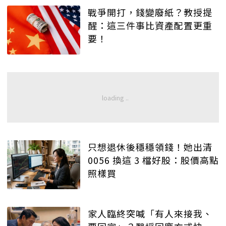
戰爭開打，錢變廢紙？教授提
醒：這三件事比資產配置更重
要！
只想退休後穩穩領錢！她出清
0056 換這 3 檔好股：股價高點
照樣買
家人臨終突喊「有人來接我、