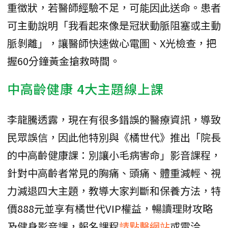
重徵狀，若醫師經驗不足，可能因此送命。患者
可主動說明「我看起來像是冠狀動脈阻塞或主動
脈剝離」，讓醫師快速做心電圖、X光檢查，把
握60分鐘黃金搶救時間。
中高齡健康 4大主題線上課
李龍騰透露，現在有很多錯誤的醫療資訊，導致
民眾誤信，因此他特別與《橘世代》推出「院長
的中高齡健康課：別讓小毛病害命」影音課程，
針對中高齡者常見的胸痛、頭痛、體重減輕、視
力減退四大主題，教導大家判斷和保養方法，特
價888元並享有橘世代VIP權益，暢讀理財攻略
及健身影音課，報名課程
請點擊網站
或電洽