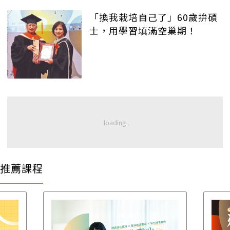
「換我栽培自己了」60歲拚碩
士，用學習填滿空巢期！
推薦課程