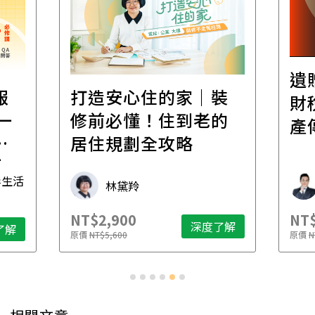
遺
報
打造安心住的家｜裝
財
一
修前必懂！住到老的
產
一
居住規劃全攻略
先
毒生活
林黛羚
NT$2,900
NT$
深度了解
了解
原價
NT$5,600
原價
N