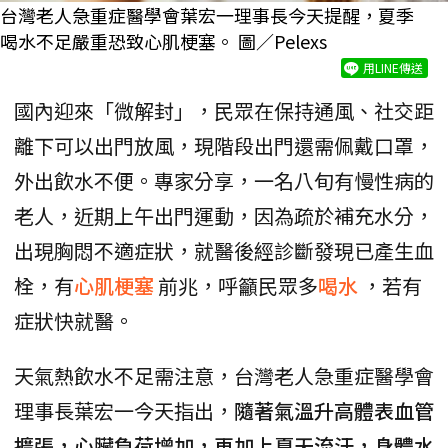
台灣老人急重症醫學會葉宏一理事長今天提醒，夏季
喝水不足嚴重恐致心肌梗塞。 圖／Pelexs
用LINE傳送
國內迎來「微解封」，民眾在保持通風、社交距
離下可以出門放風，現階段出門還需佩戴口罩，
外出飲水不便。專家分享，一名八旬有慢性病的
老人，近期上午出門運動，因為疏於補充水分，
出現胸悶不適症狀，就醫後經診斷發現已產生血
栓，有
心肌梗塞
前兆，呼籲民眾多
喝水
，若有
症狀快就醫。
天氣熱飲水不足需注意，台灣老人急重症醫學會
理事長葉宏一今天指出，
隨著氣溫升高體表血管
擴張，心臟負荷增加，再加上夏天流汗，身體水