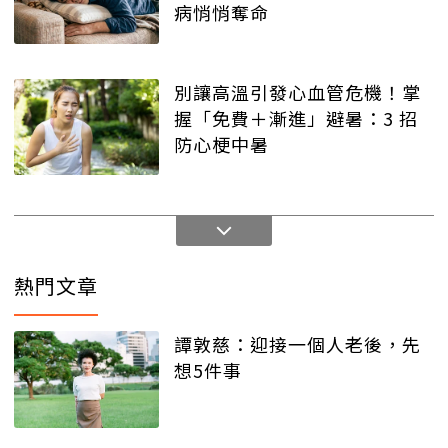
病悄悄奪命
別讓高溫引發心血管危機！掌
握「免費＋漸進」避暑：3 招
防心梗中暑
熱門文章
譚敦慈：迎接一個人老後，先
想5件事