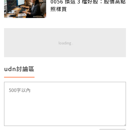
0056 換這 3 檔好股：股價高點
照樣買
udn討論區