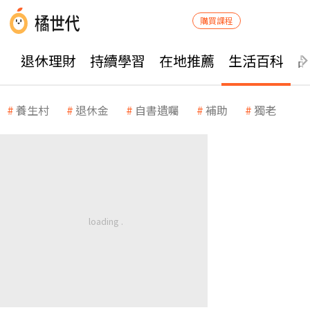
購買課程
退休理財
持續學習
在地推薦
生活百科
養生村
退休金
自書遺囑
補助
獨老