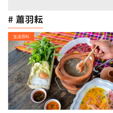
蕭羽耘
生活百科