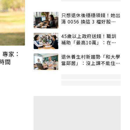
只想退休後穩穩領錢！她出
清 0056 換這 3 檔好股：
股價高點照樣買
45歲以上政府送錢！職訓
補助「最高10萬」：在
職、待業都能申請
！專家：
退休養生村新趨勢「和大學
時間
當鄰居」：沒上課不能住、
宿舍變養老房