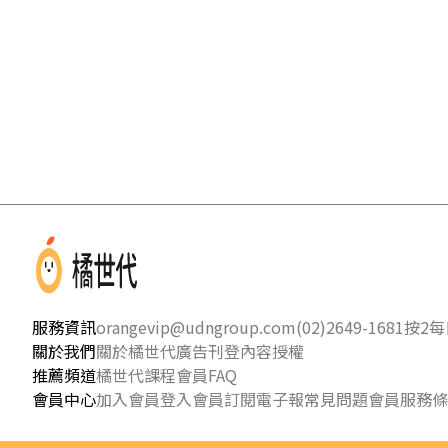
服務資訊
orangevip@udngroup.com
(02)2649-1681按2
每日
關於我們
關於橘世代
廣告刊登
內容授權
推薦頻道
橘世代課程
會員FAQ
會員中心
加入會員
登入會員
訂閱電子報
常見問題
會員服務條