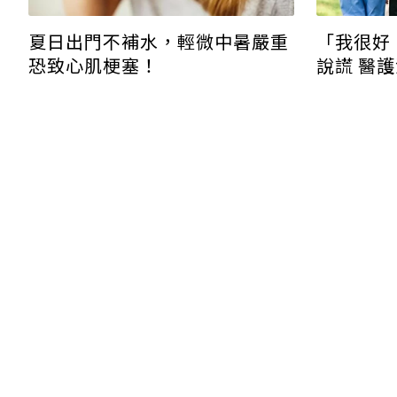
「我很好
夏日出門不補水，輕微中暑嚴重
說謊 醫
恐致心肌梗塞！
她