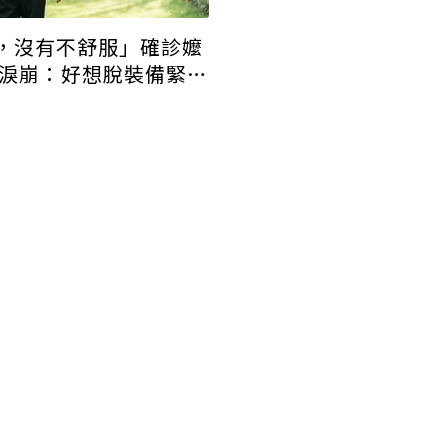
，沒有不舒服」確診嬤
護淚崩：好想脫裝備緊抱