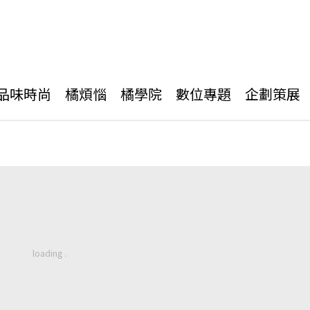
品味時尚
橘煩惱
橘學院
數位專題
企劃策展