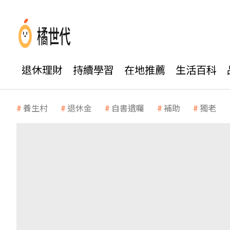
退休理財
持續學習
在地推薦
生活百科
養生村
退休金
自書遺囑
補助
獨老