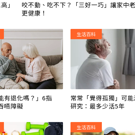
三高」
咬不動、吃不下？「三好一巧」讓家中
更健康！
生活百科
能有退化嗎？」6指
常常「覺得孤獨」可能
吞嚥障礙
研究：最多少活5年
生活百科