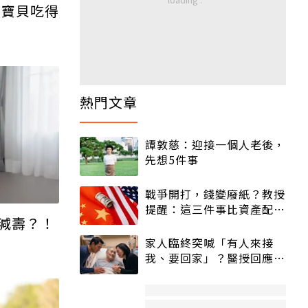
老寶貝吃得
熱門文章
譚敦慈：迎接一個人老後，
先想5件事
戰爭開打，錢變廢紙？教授
提醒：這三件事比資產配置
減壽？！
更重要！
家人臨終突喊「有人來接
我、要回家」？醫授回應方
式快學：避免抱憾終生