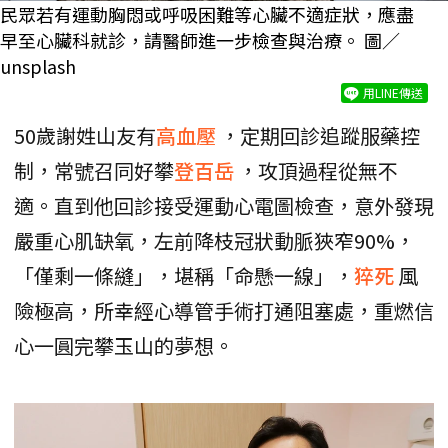
民眾若有運動胸悶或呼吸困難等心臟不適症狀，應盡
早至心臟科就診，請醫師進一步檢查與治療。 圖／
unsplash
用LINE傳送
50歲謝姓山友有
高血壓
，定期回診追蹤服藥控
制，常號召同好攀
登百岳
，攻頂過程從無不
適。直到他回診接受運動心電圖檢查，意外發現
嚴重心肌缺氧，左前降枝冠狀動脈狹窄90%，
「僅剩一條縫」，堪稱「命懸一線」，
猝死
風
險極高，所幸經心導管手術打通阻塞處，重燃信
心一圓完攀玉山的夢想。