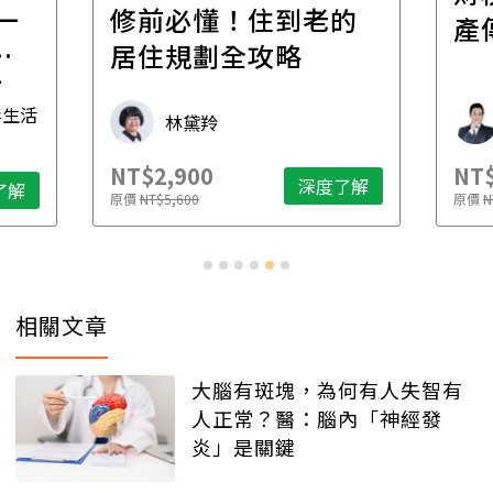
一
修前必懂！住到老的
產
一
居住規劃全攻略
先
毒生活
林黛羚
NT$2,900
NT$
深度了解
了解
原價
NT$5,600
原價
N
相關文章
大腦有斑塊，為何有人失智有
人正常？醫：腦內「神經發
炎」是關鍵