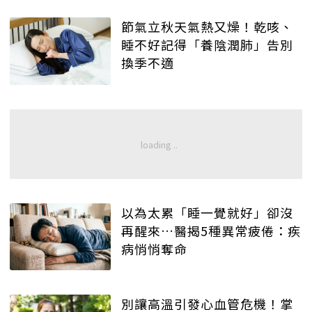
節氣立秋天氣熱又燥！乾咳、
睡不好記得「養陰潤肺」告別
換季不適
以為太累「睡一覺就好」卻沒
再醒來…醫揭5種異常疲倦：疾
病悄悄奪命
別讓高溫引發心血管危機！掌