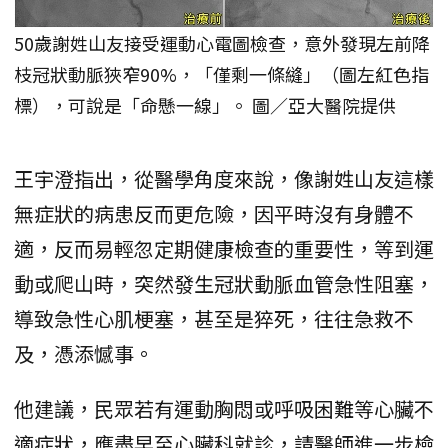
50歲謝姓山友接受運動心電圖檢查，意外發現左前降
枝冠狀動脈狹窄90%，「僅剩一條縫」（圖左紅色指
標），可說是「命懸一線」。 圖／亞大醫院提供
王宇澄指出，從醫學角度來說，像謝姓山友這樣
無症狀的病患反而更危險，因平時沒有身體不
適，反而易輕忽定期健康檢查的重要性，等到運
動或爬山時，突然發生冠狀動脈血管急性阻塞，
導致急性心肌梗塞，甚至是猝死，往往急救不
及，憑添憾事。
他建議，民眾若有運動胸悶或呼吸困難等心臟不
適症狀，應盡早至心臟科就診，請醫師進一步檢