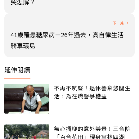
突怎解？
41歲罹患糖尿病－26年過去，高自律生活
騎車環島
延伸閱讀
不再不吭聲！退休警棄悠閒生
活，為在職警爭權益
無心插柳的意外美景！三合院
「百合花田」現身雲林四湖