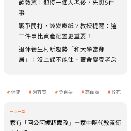
譚敦慈：迎接一個人老後，先想5件
事
戰爭開打，錢變廢紙？教授提醒：這
三件事比資產配置更重要！
退休養生村新趨勢「和大學當鄰
居」：沒上課不能住、宿舍變養老房
保健
趙容萱
登百岳
高血壓
猝死
家有「阿公阿嬤超寵孫」－家中隔代教養衝