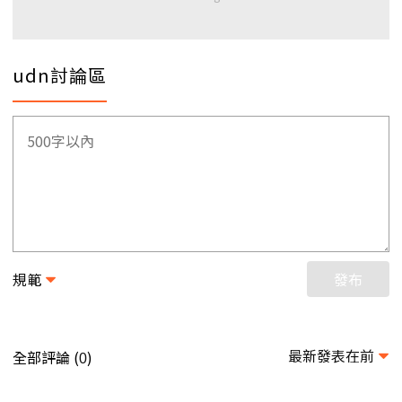
udn討論區
規範
發布
最新發表在前
全部評論 (
)
0