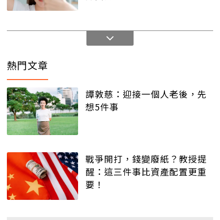
熱門文章
譚敦慈：迎接一個人老後，先
想5件事
戰爭開打，錢變廢紙？教授提
醒：這三件事比資產配置更重
要！