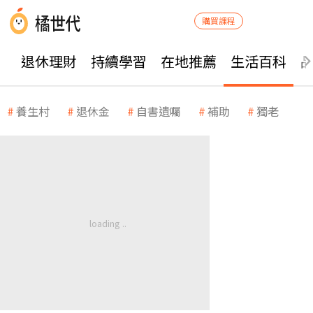
購買課程
退休理財
持續學習
在地推薦
生活百科
養生村
退休金
自書遺囑
補助
獨老