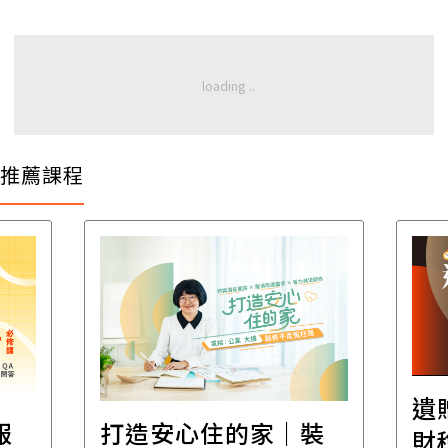
推薦課程
遺
報
打造安心住的家｜裝
財