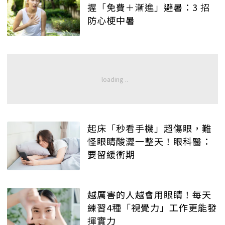
握「免費＋漸進」避暑：3 招
防心梗中暑
起床「秒看手機」超傷眼，難
怪眼睛酸澀一整天！眼科醫：
要留緩衝期
越厲害的人越會用眼睛！每天
練習4種「視覺力」工作更能發
揮實力