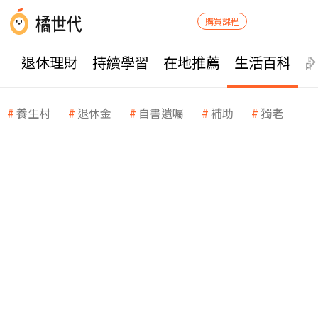
購買課程
退休理財
持續學習
在地推薦
生活百科
養生村
退休金
自書遺囑
補助
獨老