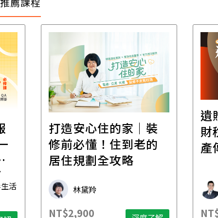
推薦課程
遺贈稅規劃直播課│
裝
百
財稅專家親授，讓資
的
經
產傳承更有效率
年
財稅專家 朱家棟
NT$2,500
NT$
了解
深度了解