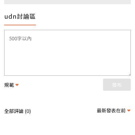
udn討論區
規範
發布
最新發表在前
全部評論 (
)
0