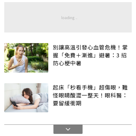
別讓高溫引發心血管危機！掌
握「免費＋漸進」避暑：3 招
防心梗中暑
起床「秒看手機」超傷眼，難
怪眼睛酸澀一整天！眼科醫：
要留緩衝期