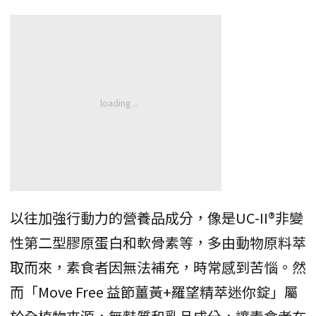
以往加強行動力的營養品成分，像是UC-II®非變
性第二型膠原蛋白和軟骨素等，多由動物原料萃
取而來，素食者因無法補充，時常感到苦惱。然
而「Move Free 益節薑黃+羅望精萃迷你錠」屬