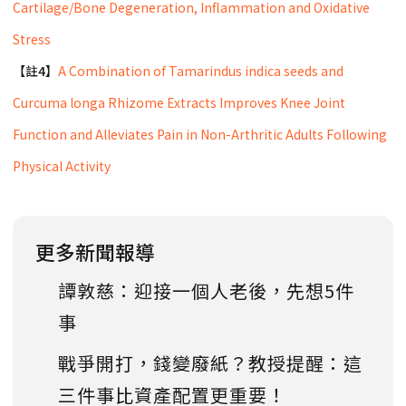
Cartilage/Bone Degeneration, Inflammation and Oxidative
Stress
【註4】
A Combination of Tamarindus indica seeds and
Curcuma longa Rhizome Extracts Improves Knee Joint
Function and Alleviates Pain in Non-Arthritic Adults Following
Physical Activity
更多新聞報導
譚敦慈：迎接一個人老後，先想5件
事
戰爭開打，錢變廢紙？教授提醒：這
三件事比資產配置更重要！