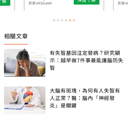
原價
NT$4,888
原價
N
相關文章
有失智基因注定發病？研究顯
示：越早做7件事最能護腦防失
智
大腦有斑塊，為何有人失智有
人正常？醫：腦內「神經發
炎」是關鍵