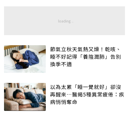
節氣立秋天氣熱又燥！乾咳、
睡不好記得「養陰潤肺」告別
換季不適
以為太累「睡一覺就好」卻沒
再醒來…醫揭5種異常疲倦：疾
病悄悄奪命