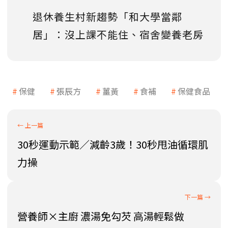
退休養生村新趨勢「和大學當鄰
居」：沒上課不能住、宿舍變養老房
保健
張辰方
薑黃
食補
保健食品
30秒運動示範／減齡3歲！30秒甩油循環肌
力操
營養師×主廚 濃湯免勾芡 高湯輕鬆做