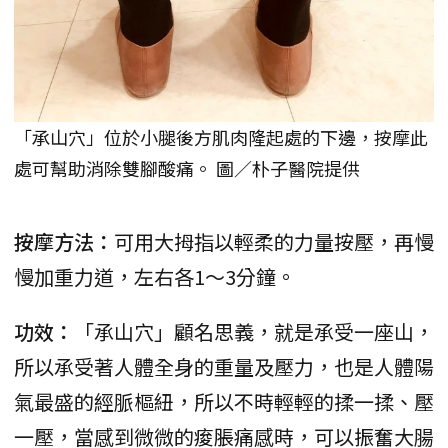
「承山穴」位於小腿後方肌肉隆起處的下邊，按摩此
處可幫助消除雙腳酸痛。 圖／朴子醫院提供
按摩方法：
可用大拇指以輕柔的力量按壓，再慢
慢加重力道，左右各1～3分鐘。
功效：
「承山穴」顧名思義，就是承受一座山，
所以承受著人體全身的重量及壓力，也是人體陽
氣最盛的經脈樞紐，所以不時輕輕的揉一揉、壓
一壓，當感到微微的痠脹痛感時，可以振奮大腸