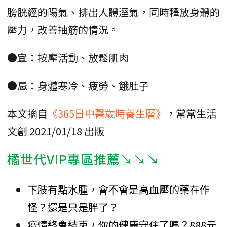
膀胱經的陽氣、排出人體溼氣，同時釋放身體的
壓力，改善抽筋的情況。
●宜：
按摩活動、放鬆肌肉
●忌：
身體寒冷、疲勞、餓肚子
本文摘自
《365日中醫歲時養生曆》
，常常生活
文創 2021/01/18 出版
橘世代VIP專區推薦↘↘↘
下肢有點水腫，會不會是高血壓的藥在作
怪？還是只是胖了？
疫情終會結束，你的健康守住了嗎？888元