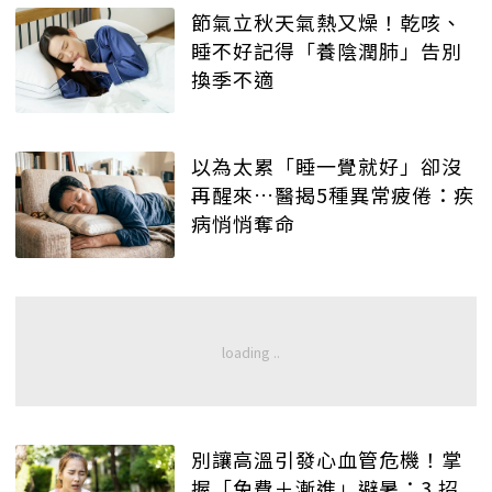
節氣立秋天氣熱又燥！乾咳、
睡不好記得「養陰潤肺」告別
換季不適
以為太累「睡一覺就好」卻沒
再醒來…醫揭5種異常疲倦：疾
病悄悄奪命
別讓高溫引發心血管危機！掌
握「免費＋漸進」避暑：3 招