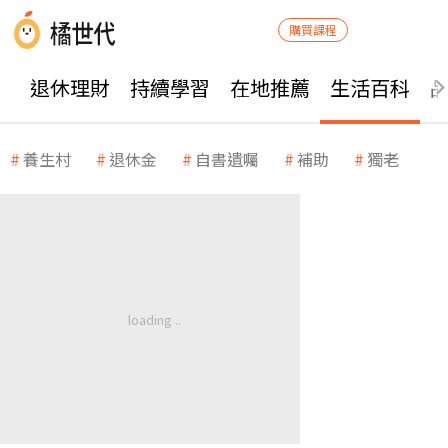
購買課程
退休理財
持續學習
在地推薦
生活百科
養生村
退休金
自書遺囑
補助
獨老