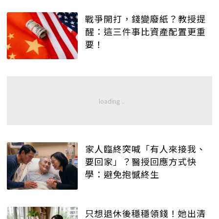
戰爭開打，錢變廢紙？教授提
醒：這三件事比資產配置更重
要！
家人臨終突喊「有人來接我、
要回家」？醫授回應方式快
學：避免抱憾終生
只想退休後穩穩領錢！她出清