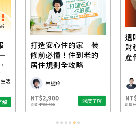
遺
報
打造安心住的家｜裝
財
一
修前必懂！住到老的
產
一
居住規劃全攻略
先
毒生活
林黛羚
NT$2,900
NT$
深度了解
了解
原價
NT$5,600
原價
N