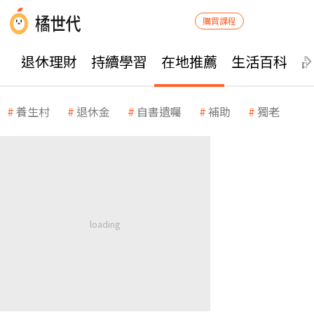
購買課程
退休理財
持續學習
在地推薦
生活百科
養生村
退休金
自書遺囑
補助
獨老