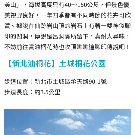
美山」，海拔高度只有40～150公尺，但景色優
美視野良好，一年四季都有不同時節的花卉可欣
賞。據說在仙跡岩山頂的岩石上有著一雙神似腳
印的凹洞，傳說是呂洞賓所留下，真耐人尋味，
不妨前往賞油桐花時也攻頂瞧瞧這腳印傳說吧！
【新北油桐花】土城桐花公園
步道位置：新北市土城區承天路90-1號
步道長度：約3.5公里