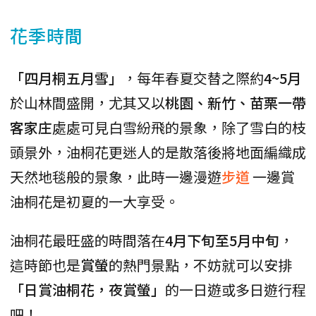
花季時間
「四月桐五月雪」
，每年春夏交替之際約
4~5月
於山林間盛開，尤其又以
桃園、新竹、苗栗一帶
客家庄
處處可見白雪紛飛的景象，除了雪白的枝
頭景外，油桐花更迷人的是散落後將地面編織成
天然地毯般的景象，此時一邊漫遊
步道
一邊賞
油桐花是初夏的一大享受。
油桐花最旺盛的時間落在
4月下旬至5月中旬
，
這時節也是
賞螢
的熱門景點，不妨就可以安排
「日賞油桐花，夜賞螢」
的一日遊或多日遊行程
吧！