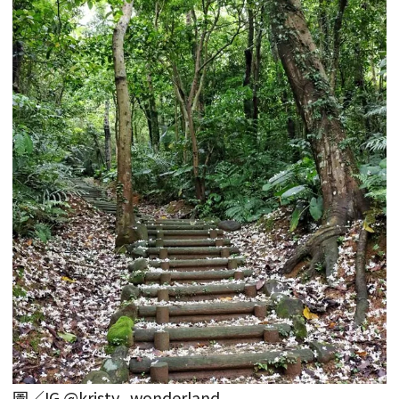
圖／IG @kristy_wonderland