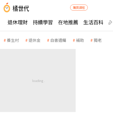
購買課程
退休理財
持續學習
在地推薦
生活百科
養生村
退休金
自書遺囑
補助
獨老