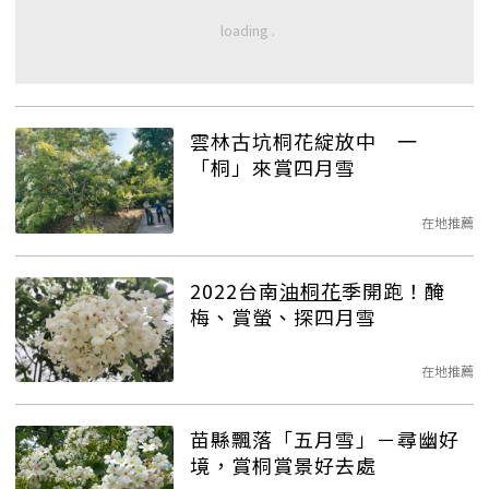
雲林古坑桐花綻放中 一
「桐」來賞四月雪
在地推薦
2022台南
油桐花
季開跑！醃
梅、賞螢、探四月雪
在地推薦
苗縣飄落「五月雪」－尋幽好
境，賞桐賞景好去處