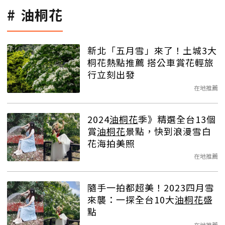
油桐花
新北「五月雪」來了！土城3大
桐花熱點推薦 搭公車賞花輕旅
行立刻出發
在地推薦
2024
油桐花
季》精選全台13個
賞
油桐花
景點，快到浪漫雪白
花海拍美照
在地推薦
隨手一拍都超美！2023四月雪
來襲：一探全台10大
油桐花
盛
點
在地推薦