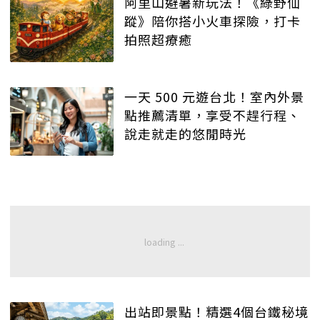
阿里山避暑新玩法！《綠野仙
蹤》陪你搭小火車探險，打卡
拍照超療癒
一天 500 元遊台北！室內外景
點推薦清單，享受不趕行程、
說走就走的悠閒時光
出站即景點！精選4個台鐵秘境