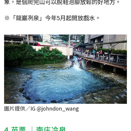
象，是個爬完山可以脫鞋泡腳放鬆的好地方。
※「龍巖冽泉」今年5月起開放戲水。
圖片提供／IG @johndon_wang
4.
苗栗
｜南庄冷泉