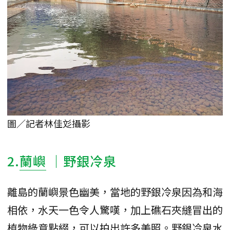
圖／記者林佳彣攝影
2.
蘭嶼
｜野銀冷泉
離島的蘭嶼景色幽美，當地的野銀冷泉因為和海
相依，水天一色令人驚嘆，加上礁石夾縫冒出的
植物綠意點綴，可以拍出許多美照。野銀冷泉水