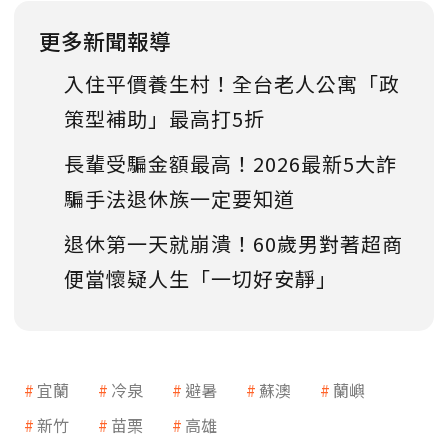
更多新聞報導
入住平價養生村！全台老人公寓「政
策型補助」最高打5折
長輩受騙金額最高！2026最新5大詐
騙手法退休族一定要知道
退休第一天就崩潰！60歲男對著超商
便當懷疑人生「一切好安靜」
宜蘭
冷泉
避暑
蘇澳
蘭嶼
新竹
苗栗
高雄