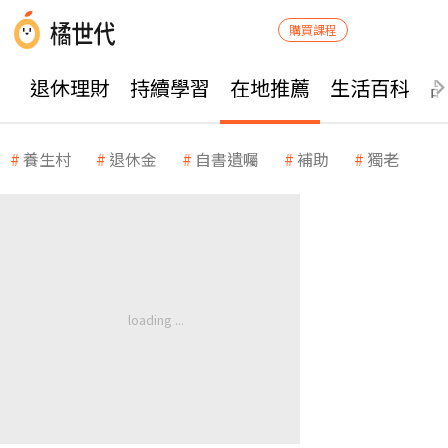
購買課程
退休理財
持續學習
在地推薦
生活百科
養生村
退休金
自書遺囑
補助
獨老