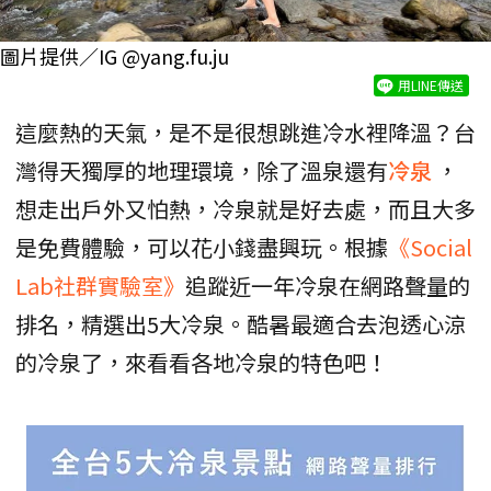
圖片提供／IG @yang.fu.ju
用LINE傳送
這麼熱的天氣，是不是很想跳進冷水裡降溫？台
灣得天獨厚的地理環境，除了溫泉還有
冷泉
，
想走出戶外又怕熱，冷泉就是好去處，而且大多
是免費體驗，可以花小錢盡興玩。根據
《Social
Lab社群實驗室》
追蹤近一年冷泉在網路聲量的
排名，精選出5大冷泉。酷暑最適合去泡透心涼
的冷泉了，來看看各地冷泉的特色吧！