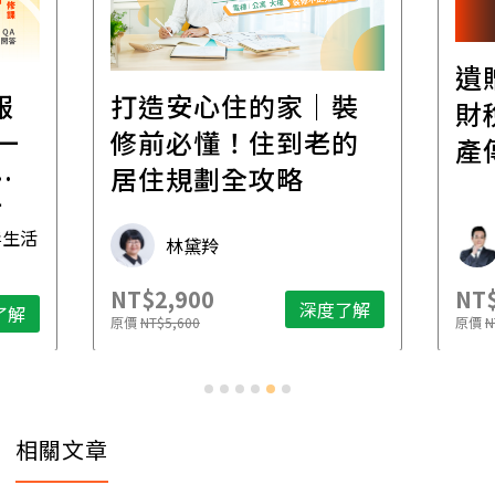
遺
報
打造安心住的家｜裝
財
一
修前必懂！住到老的
產
一
居住規劃全攻略
先
毒生活
林黛羚
NT$2,900
NT$
深度了解
了解
原價
NT$5,600
原價
N
相關文章