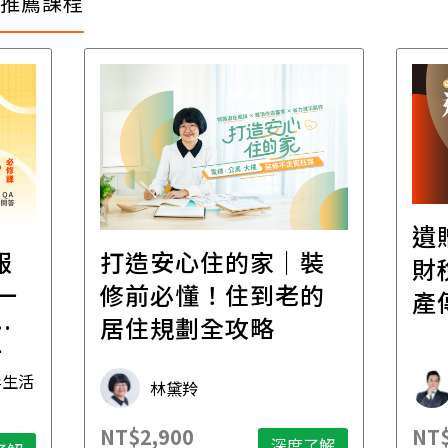
推薦課程
遺
報
打造安心住的家｜裝
財
一
修前必懂！住到老的
產
一
居住規劃全攻略
先
毒生活
林黛羚
NT$2,900
NT$
深度了解