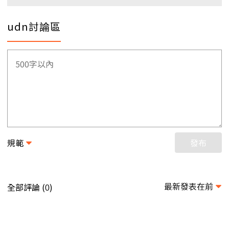
udn討論區
規範
發布
最新發表在前
全部評論 (
)
0