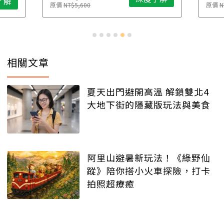
了解
原價
NT$5,600
原價
N
相關文章
夏天出門避開高溫 解鎖雙北4
大地下街的隱藏版玩法與美食
阿里山避暑新玩法！《綠野仙
蹤》陪你搭小火車探險，打卡
拍照超療癒