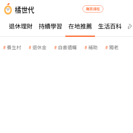
購買課程
退休理財
持續學習
在地推薦
生活百科
養生村
退休金
自書遺囑
補助
獨老