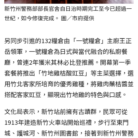
新竹州警務部部長官舍自日治時期完工至今已超過一
世紀，如今修復完成。 圖／市府提供
另同步引進的132糧倉由「一號糧倉」主廚王正
岳領軍，一號糧倉為日式與當代融合的私廚餐
廳，曾連2年獲米其林必比登推薦。開幕第一季
套餐將推出「竹地雞桔酸豇豆」等主菜選擇，選
用竹北客家所培育的優秀雞種，將雞肉蘸桔醬並
搭配客家豇豆，顯現出竹地雞的特色與口感。
文化局表示，新竹站前擁有古蹟群，民眾可從
1913年建造新竹火車站開始巡禮，步行至東門
城、護城河、新竹州圖書館，接著到新竹州警務