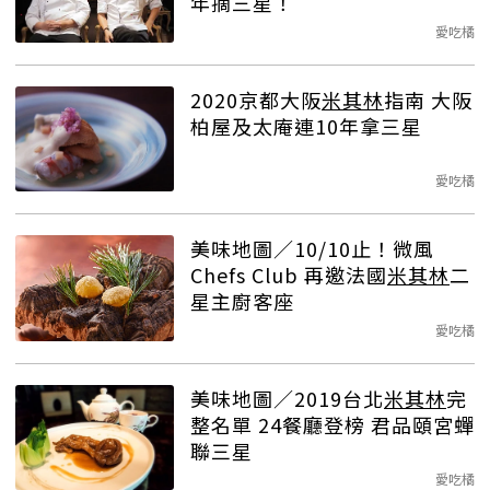
年摘三星！
愛吃橘
2020京都大阪
米其林
指南 大阪
柏屋及太庵連10年拿三星
愛吃橘
美味地圖／10/10止！微風
Chefs Club 再邀法國
米其林
二
星主廚客座
愛吃橘
美味地圖／2019台北
米其林
完
整名單 24餐廳登榜 君品頤宮蟬
聯三星
愛吃橘