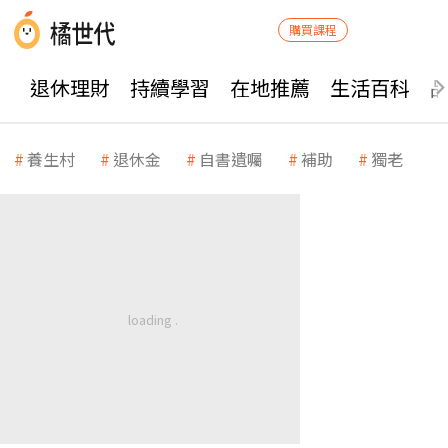
購買課程
退休理財
持續學習
在地推薦
生活百科
養生村
退休金
自書遺囑
補助
獨老