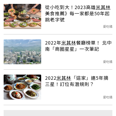
從小吃到大！2023高雄
米其林
美食推薦》每一家都是50年起
跳老字號
愛吃橘
2022年
米其林
餐廳榜單！ 北中
南「商圈星星」一次筆記
愛吃橘
2022
米其林
「這家」連5年摘
三星！訂位有潛規則？
愛吃橘