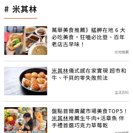
米其林
萬華美食推薦》艋舺在地 6 大
必吃美食，狂嗑必比登、百年
老店古早味！
在地推薦
米其林
儀式感在家實現 超市和
牛、干貝的零失敗煎法
生活百科
盤點首爾廣藏市場美食TOP5！
米其林
推薦生牛肉+活章魚 伴
手禮首選巧克力草莓乾
在地推薦