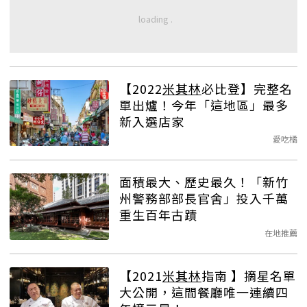
【2022
米其林
必比登】完整名
單出爐！今年「這地區」最多
新入選店家
愛吃橘
面積最大、歷史最久！「新竹
州警務部部長官舍」投入千萬
重生百年古蹟
在地推薦
【2021
米其林
指南 】摘星名單
大公開，這間餐廳唯一連續四