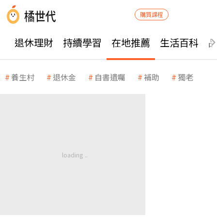
購買課程
退休理財
持續學習
在地推薦
生活百科
養生村
退休金
自書遺囑
補助
獨老