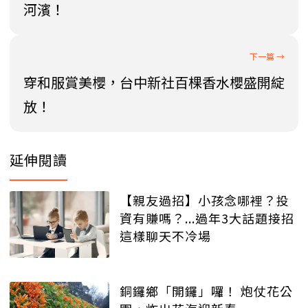
河濱！
穿和服賞美櫻，台中新社百棵香水櫻盛開綻
放！
延伸閱讀
【親友過招】小孩念哪裡？投
資有賺嗎？...過年3大話題接招
這樣聊天不冷場
銅鑼鄉「開鑼」囉！ 炮仗花公