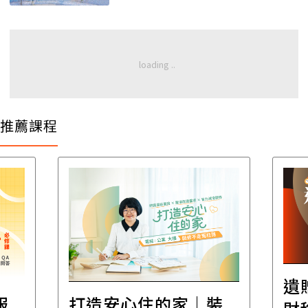
推薦課程
遺
報
打造安心住的家｜裝