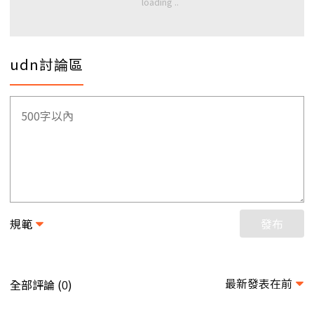
udn討論區
規範
發布
最新發表在前
全部評論 (
)
0