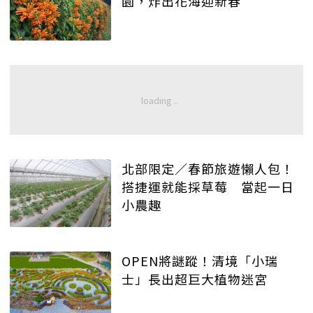
園，炸出花海迎新春
北部限定／春節旅遊懶人包！
搭捷運就能採草莓 當起一日
小農趣
OPEN將謎蹤！清境「小瑞
士」長出超巨大植物迷宮