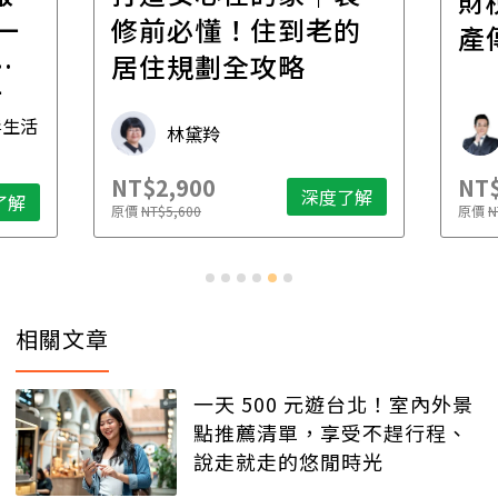
財
一
修前必懂！住到老的
產
一
居住規劃全攻略
先
毒生活
林黛羚
NT$2,900
NT$
深度了解
了解
原價
NT$5,600
原價
N
相關文章
一天 500 元遊台北！室內外景
點推薦清單，享受不趕行程、
說走就走的悠閒時光