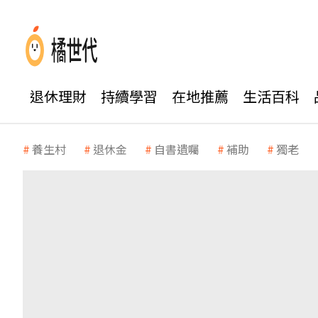
退休理財
持續學習
在地推薦
生活百科
養生村
退休金
自書遺囑
補助
獨老