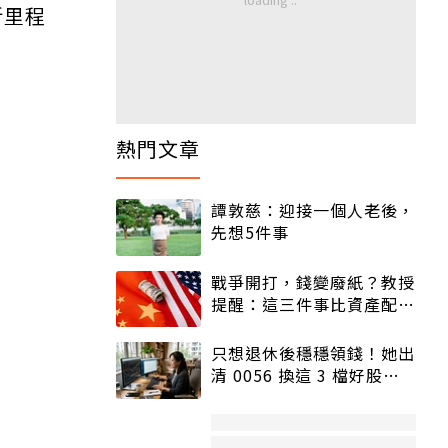
新里程
熱門文章
譚敦慈：迎接一個人老後，
先想5件事
戰爭開打，錢變廢紙？教授
提醒：這三件事比資產配置
更重要！
只想退休後穩穩領錢！她出
清 0056 換這 3 檔好股：
股價高點照樣買