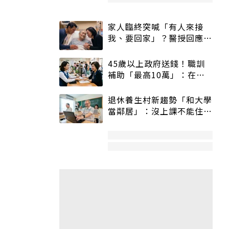
家人臨終突喊「有人來接
我、要回家」？醫授回應方
式快學：避免抱憾終生
45歲以上政府送錢！職訓
補助「最高10萬」：在
職、待業都能申請
退休養生村新趨勢「和大學
當鄰居」：沒上課不能住、
宿舍變養老房