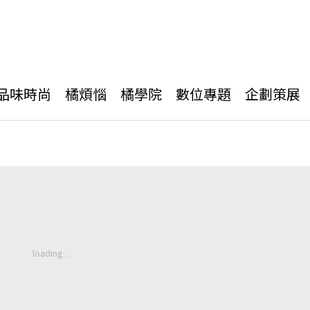
品味時尚
橘煩惱
橘學院
數位專題
企劃策展