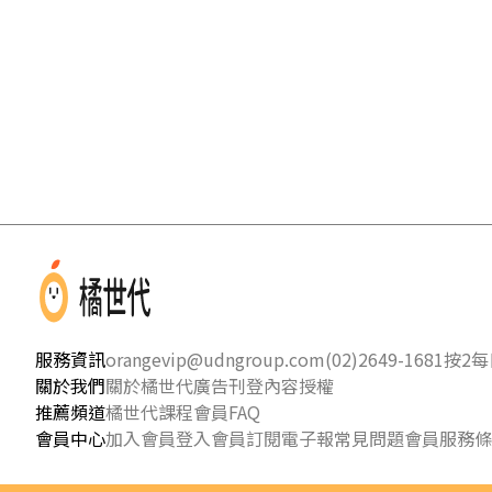
服務資訊
orangevip@udngroup.com
(02)2649-1681按2
每日
關於我們
關於橘世代
廣告刊登
內容授權
推薦頻道
橘世代課程
會員FAQ
會員中心
加入會員
登入會員
訂閱電子報
常見問題
會員服務條