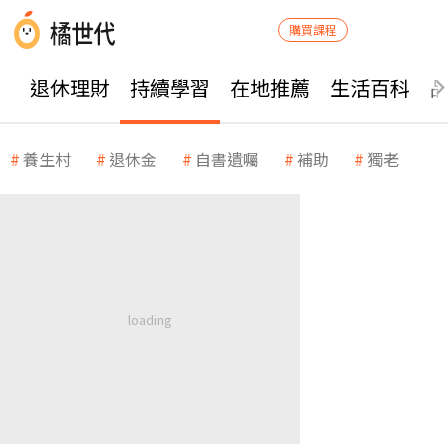
購買課程
退休理財
持續學習
在地推薦
生活百科
養生村
退休金
自書遺囑
補助
獨老