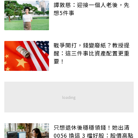
譚敦慈：迎接一個人老後，先
想5件事
戰爭開打，錢變廢紙？教授提
醒：這三件事比資產配置更重
要！
只想退休後穩穩領錢！她出清
0056 換這 3 檔好股：股價高點