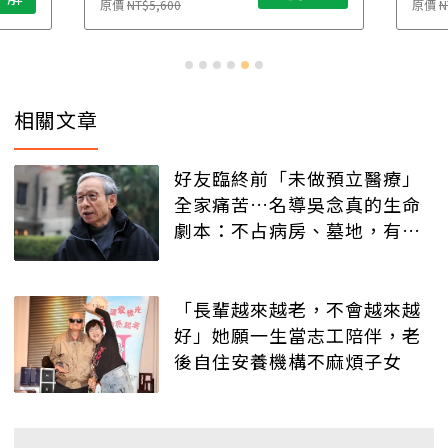
原價
NT$5,600
原價
N
相關文章
好友臨終前「未做預立醫療」
全家痛苦…名導吳念真的生命
劇本：不占病房、墓地，有人
記得就好
「長輩越來越老，不會越來越
好」她願一生當志工陪伴，老
後自住安養機構不麻煩子女