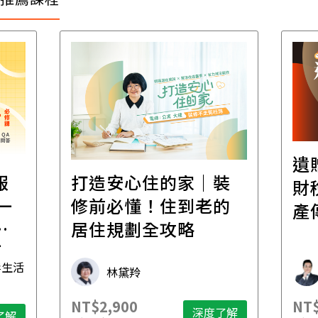
遺
報
打造安心住的家｜裝
財
一
修前必懂！住到老的
產
一
居住規劃全攻略
先
毒生活
林黛羚
NT$2,900
NT$
深度了解
了解