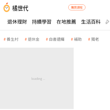
購買課程
退休理財
持續學習
在地推薦
生活百科
養生村
退休金
自書遺囑
補助
獨老