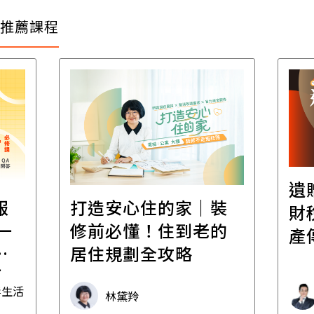
推薦課程
遺
報
打造安心住的家｜裝
財
一
修前必懂！住到老的
產
一
居住規劃全攻略
先
毒生活
林黛羚