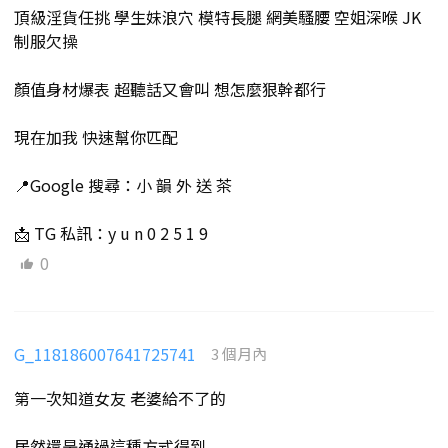
頂級淫貨任挑 學生妹浪穴 模特長腿 網美騷腰 空姐深喉 JK
制服欠操
顏值身材爆表 超聽話又會叫 想怎麼狠幹都行
現在加我 快速幫你匹配
📍Google 搜尋：小 韻 外 送 茶
📩 TG 私訊：y u n 0 2 5 1 9
0
G_118186007641725741
3 個月內
第一次知道女友 老婆給不了的
居然還是通過這種方式得到