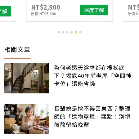
NT$2,900
NT$
深度了解
了解
原價
NT$5,600
原價
N
相關文章
為何老透天浴室都在樓梯底
下？揭露40年前老屋「空間神
卡位」還能省錢
長輩總是捨不得丟東西？整理
師的「遺物整理」觀點：別把
煎熬留給晚輩