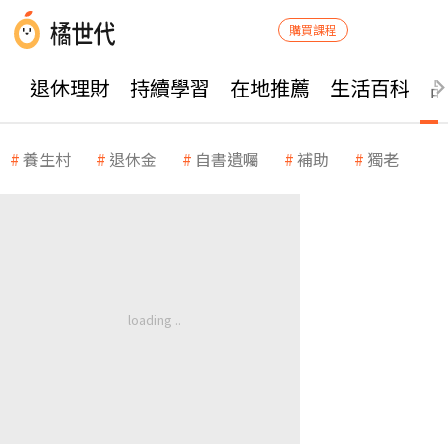
購買課程
退休理財
持續學習
在地推薦
生活百科
養生村
退休金
自書遺囑
補助
獨老