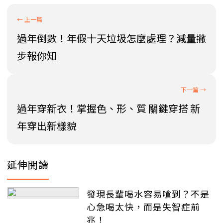
過年倒數！年假十天垃圾怎麼處理？減量撇
步報你知
過年穿新衣！掌握色、形、質 關鍵穿搭 新
年穿出新樣貌
延伸閱讀
發現長輩喝水容易嗆到？不是
心急喝太快，而是失智症前
兆！