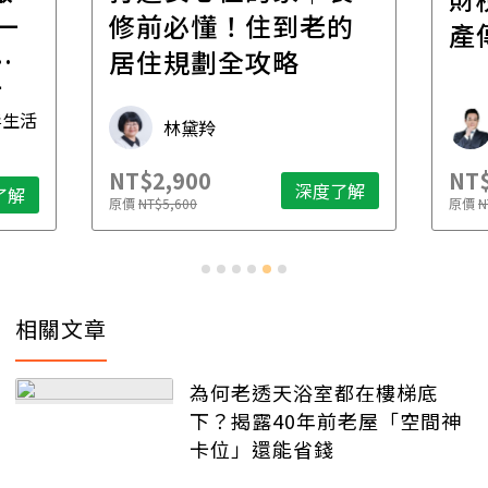
一
修前必懂！住到老的
產
一
居住規劃全攻略
先
毒生活
林黛羚
NT$2,900
NT$
深度了解
了解
原價
NT$5,600
原價
N
相關文章
為何老透天浴室都在樓梯底
下？揭露40年前老屋「空間神
卡位」還能省錢