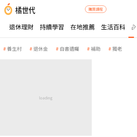
購買課程
退休理財
持續學習
在地推薦
生活百科
養生村
退休金
自書遺囑
補助
獨老