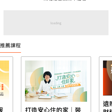
推薦課程
遺
報
打造安心住的家｜裝
財