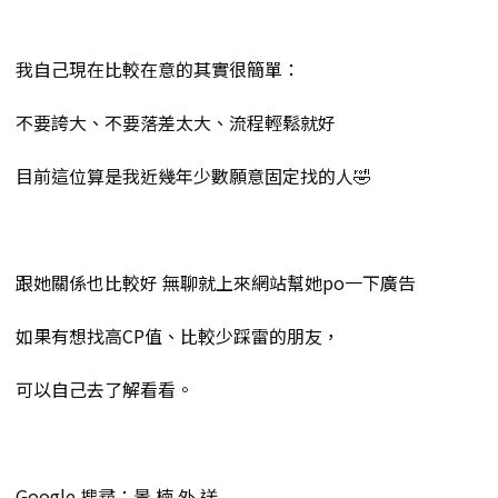
我自己現在比較在意的其實很簡單：
不要誇大、不要落差太大、流程輕鬆就好
目前這位算是我近幾年少數願意固定找的人🤣
跟她關係也比較好 無聊就上來網站幫她po一下廣告
如果有想找高CP值、比較少踩雷的朋友，
可以自己去了解看看。
Google 搜尋：景 楠 外 送