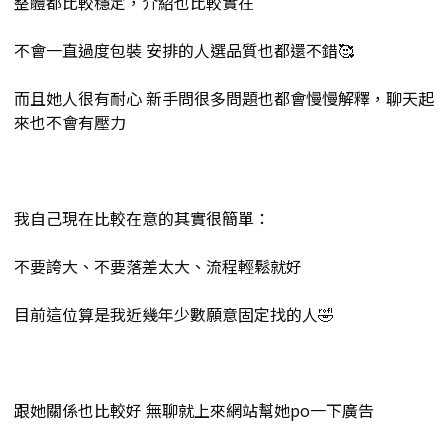
整體都比較穩定，介紹也比較實在
不會一直過度包裝 安排的人選品質也都還不錯🥰
而且她人很有耐心 新手問很多問題也都會慢慢解釋，聊天起
來也不會有壓力
我自己現在比較在意的其實很簡單：
不要誇大、不要落差太大、流程輕鬆就好
目前這位算是我近幾年少數願意固定找的人🤣
跟她關係也比較好 無聊就上來網站幫她po一下廣告