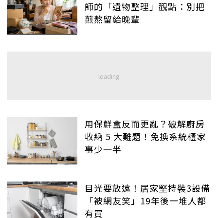
師的「遺物整理」觀點：別把
煎熬留給晚輩
用保鮮盒反而更亂？破解廚房
收納 5 大難題！免換系統櫃家
事少一半
目光要放遠！居家堅持裝3設備
「被網友笑」19年後一堆人都
有買