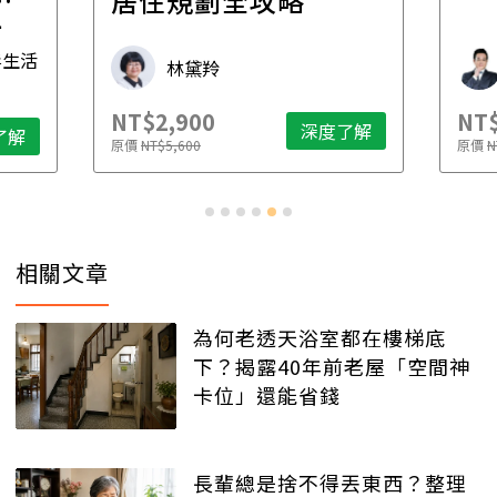
一
居住規劃全攻略
先
毒生活
林黛羚
NT$2,900
NT$
深度了解
了解
原價
NT$5,600
原價
N
相關文章
為何老透天浴室都在樓梯底
下？揭露40年前老屋「空間神
卡位」還能省錢
長輩總是捨不得丟東西？整理