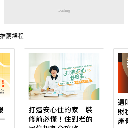
推薦課程
遺
報
打造安心住的家｜裝
財
一
修前必懂！住到老的
產