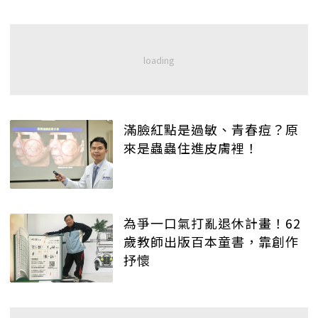
滿臉紅點是過敏、青春痘？原
來是蟲蟲住進皮膚裡！
為爭一口氣打亂退休計畫！62
歲教師出版百本童書，靠創作
抒懷