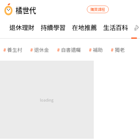
購買課程
退休理財
持續學習
在地推薦
生活百科
養生村
退休金
自書遺囑
補助
獨老