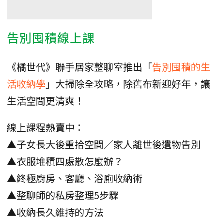
告別囤積線上課
《橘世代》聯手居家整聊室推出「
告別囤積的生
活收納學
」大掃除全攻略，除舊布新迎好年，讓
生活空間更清爽！
線上課程熱賣中：
▲子女長大後重拾空間／家人離世後遺物告別
▲衣服堆積四處散怎麼辦？
▲終極廚房、客廳、浴廁收納術
▲整聊師的私房整理5步驟
▲收納長久維持的方法