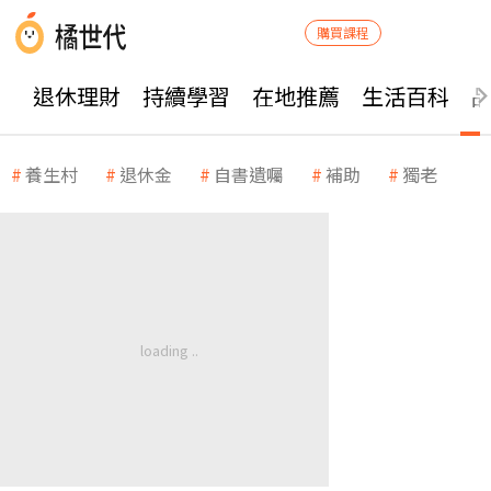
購買課程
退休理財
持續學習
在地推薦
生活百科
養生村
退休金
自書遺囑
補助
獨老