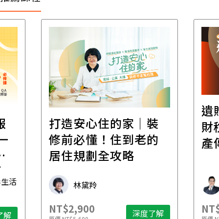
遺
報
打造安心住的家｜裝
財
一
修前必懂！住到老的
產
一
居住規劃全攻略
先
毒生活
林黛羚
NT$2,900
NT$
深度了解
了解
原價
NT$5,600
原價
N