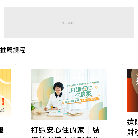
推薦課程
遺
報
打造安心住的家｜裝
財