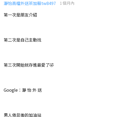
瀞怡高檔外送茶加賴tw8497
1 個月內
第一次是朋友介紹
第二次是自己主動找
第三次開始就存進最愛了🤣
Google：瀞 怡 外 送
男人倦怠後的加油站