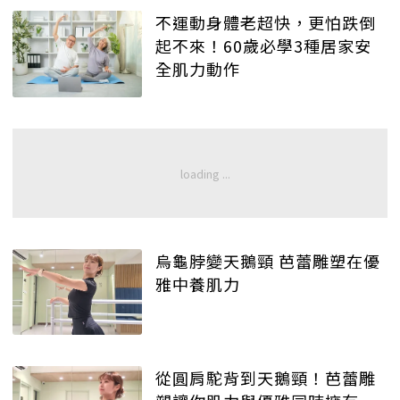
不運動身體老超快，更怕跌倒
起不來！60歲必學3種居家安
全肌力動作
烏龜脖變天鵝頸 芭蕾雕塑在優
雅中養肌力
從圓肩駝背到天鵝頸！芭蕾雕