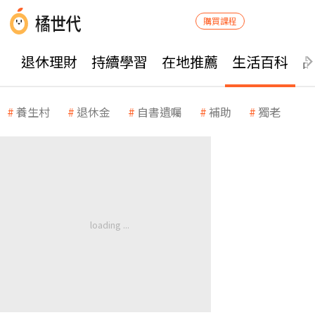
購買課程
退休理財
持續學習
在地推薦
生活百科
養生村
退休金
自書遺囑
補助
獨老