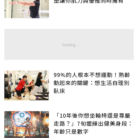
塑讓你肌力與優雅同時擁有
99%的人根本不想運動！熟齡
動起來的關鍵：想生活自理別
臥床
「10年後你想坐輪椅還是尊嚴
走路？」7旬嬤練出健美身段：
年齡只是數字