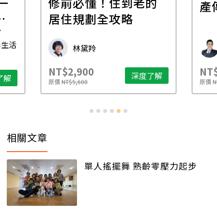
一
修前必懂！住到老的
產
一
居住規劃全攻略
先
毒生活
林黛羚
NT$2,900
NT$
深度了解
了解
原價
NT$5,600
原價
N
相關文章
單人搖擺舞 熟齡零壓力起步