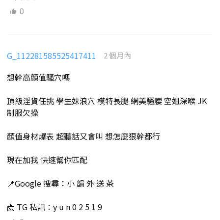
0
G_112281585525417411
2 個月內
想幹高顏值騷穴嗎
頂級淫貨任挑 學生妹浪穴 模特長腿 網美騷腰 空姐深喉 JK
制服欠操
顏值身材爆表 超聽話又會叫 想怎麼狠幹都行
現在加我 快速幫你匹配
📍Google 搜尋：小 韻 外 送 茶
📩 TG 私訊：y u n 0 2 5 1 9