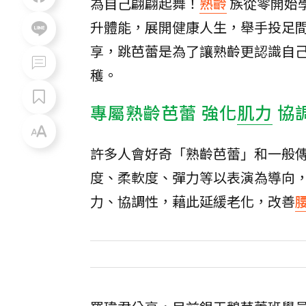
為自己翩翩起舞！
熟齡
族從零開始
升體能，展開健康人生，舉手投足
享，跳芭蕾是為了讓熟齡更認識自
穫。
專屬熟齡芭蕾 強化
肌力
協
許多人會好奇「熟齡芭蕾」和一般
度、柔軟度、彈力等以表演為導向
力、協調性，藉此延緩老化，改善