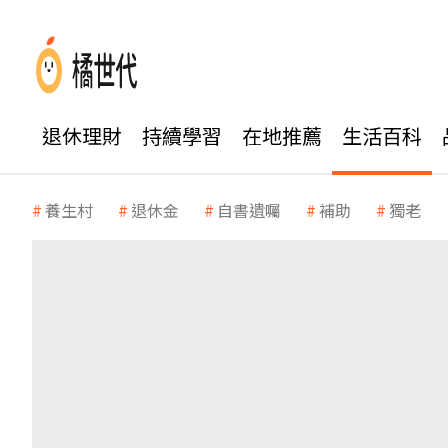
退休理財
持續學習
在地推薦
生活百科
養生村
退休金
自書遺囑
補助
獨老