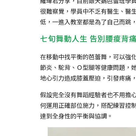
羅瑋君分享，目前銀天鵝芭蕾班學
很難察覺，學員中不乏有醫生、醫
低，一進入教室都是為了自己而跳
七旬舞動人生 告別腰痠背
在移動中找平衡的芭蕾舞，可以強
節炎、駝背、Ｏ型腿等健康問題，
地心引力造成膝蓋壓迫，引發疼痛
假設完全沒有舞蹈經驗者也不用擔
何運用正確部位施力，搭配練習控
達到全身性的平衡與協調。