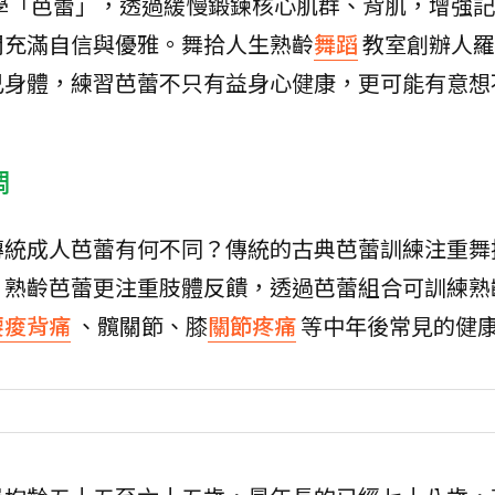
學「芭蕾」，透過緩慢鍛鍊核心肌群、背肌，增強記
間充滿自信與優雅。舞拾人生熟齡
舞蹈
教室創辦人羅
己身體，練習芭蕾不只有益身心健康，更可能有意想
調
傳統成人芭蕾有何不同？傳統的古典芭蕾訓練注重舞
，熟齡芭蕾更注重肢體反饋，透過芭蕾組合可訓練熟
腰痠背痛
、髖關節、膝
關節疼痛
等中年後常見的健