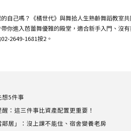
樣的自己嗎？《橘世代》與舞拾人生熟齡舞蹈教室共
步帶你進入芭蕾舞優雅的殿堂，適合新手入門、沒有
2-2649-1681按2。
先想5件事
提醒：這三件事比資產配置更重要！
當鄰居」：沒上課不能住、宿舍變養老房