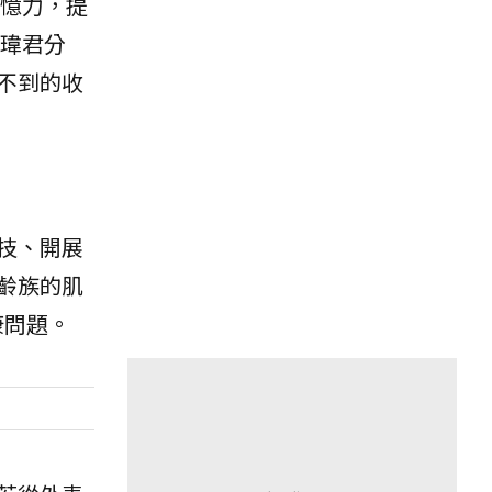
憶力，提
瑋君分
不到的收
技、開展
齡族的肌
康問題。