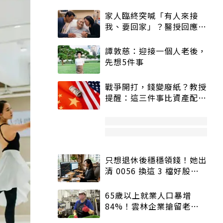
家人臨終突喊「有人來接
我、要回家」？醫授回應方
式快學：避免抱憾終生
譚敦慈：迎接一個人老後，
先想5件事
戰爭開打，錢變廢紙？教授
提醒：這三件事比資產配置
更重要！
只想退休後穩穩領錢！她出
清 0056 換這 3 檔好股：
股價高點照樣買
65歲以上就業人口暴增
84%！雲林企業搶留老員
工：穩定性高、經驗豐富