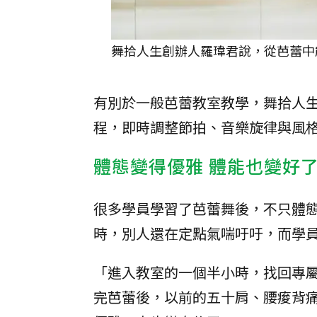
舞拾人生創辦人羅瑋君說，從芭蕾中
有別於一般芭蕾教室教學，舞拾人
程，即時調整節拍、音樂旋律與風
體態變得優雅 體能也變好
很多學員學習了芭蕾舞後，不只體
時，別人還在定點氣喘吁吁，而學
「進入教室的一個半小時，找回專
完芭蕾後，以前的五十肩、腰痠背