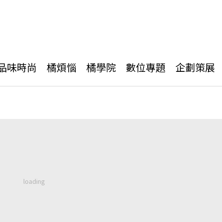
品味時尚
橘煩惱
橘學院
數位專題
企劃策展