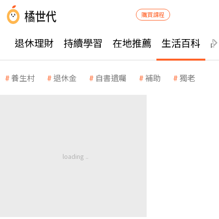
購買課程
退休理財
持續學習
在地推薦
生活百科
養生村
退休金
自書遺囑
補助
獨老