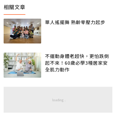
相關文章
單人搖擺舞 熟齡零壓力起步
不運動身體老超快，更怕跌倒
起不來！60歲必學3種居家安
全肌力動作