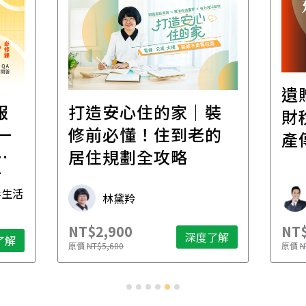
遺
報
打造安心住的家｜裝
財
一
修前必懂！住到老的
產
一
居住規劃全攻略
先
毒生活
林黛羚
NT$2,900
NT$
深度了解
了解
原價
NT$5,600
原價
N