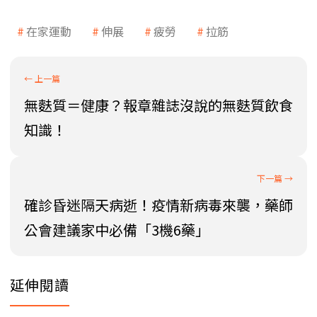
在家運動
伸展
疲勞
拉筋
無麩質＝健康？報章雜誌沒說的無麩質飲食
知識！
確診昏迷隔天病逝！疫情新病毒來襲，藥師
公會建議家中必備「3機6藥」
延伸閱讀