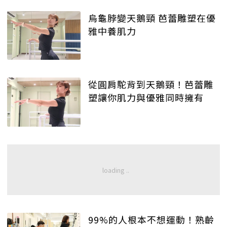
烏龜脖變天鵝頸 芭蕾雕塑在優
雅中養肌力
從圓肩駝背到天鵝頸！芭蕾雕
塑讓你肌力與優雅同時擁有
99%的人根本不想運動！熟齡