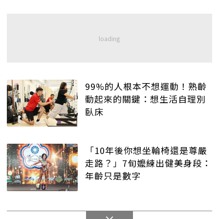
99%的人根本不想運動！熟齡
動起來的關鍵：想生活自理別
臥床
「10年後你想坐輪椅還是尊嚴
走路？」7旬嬤練出健美身段：
年齡只是數字