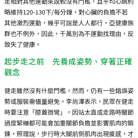
走相對其他運動來說較沒有門檻，且平均心跳約
略維持120-130下/每分鐘，對心臟的負擔不若
其他激烈運動，幾乎可說是人人都行，亞健康族
群也不例外，因此，千萬別為不運動找理由，反
致失了健康。
起步走之前 先養成姿勢、穿著正確
觀念
健走雖然沒有什麼門檻，然而，仍有一些錯誤姿
勢或服裝需儘量避免。李尚澤表示，民眾在健走
時要注意「膝蓋微彎」，因站太直或走路時關節
過度緊繃都可能會加重關節負擔並影響肌肉的鍛
鍊，照理說，步行時大腿前側肌肉出現痠感，才