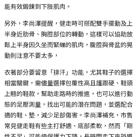
能有效鍛鍊到下肢肌肉。
另外，李尚澤提醒，健走時可搭配雙手擺動及上
半身近肋骨、胸腔部位的轉動，這樣可以協助放
鬆上半身因久坐而緊繃的肌肉，腹腔與骨盆的晃
動則注意不要太多，
衣著部分要留意「排汗」功能，尤其鞋子的選擇
相當關鍵，需儘量選擇包覆性高且護跟硬、鞋頭
上翹的鞋款，幫助走路時的推進，也可以進行動
態的足壓測量，找出可能的潛在問題，並選配合
適的鞋、墊，減少足部傷害。李尚澤補充，市售
常見健走鞋有些主打舒適、底部柔軟，然而「剛
性不足」可能使保護力下降，長時間走下來恐導