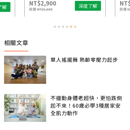
NT$2,900
NT$
深度了解
了解
原價
NT$5,600
原價
N
相關文章
單人搖擺舞 熟齡零壓力起步
不運動身體老超快，更怕跌倒
起不來！60歲必學3種居家安
全肌力動作