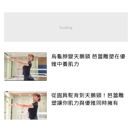
烏龜脖變天鵝頸 芭蕾雕塑在優
雅中養肌力
從圓肩駝背到天鵝頸！芭蕾雕
塑讓你肌力與優雅同時擁有