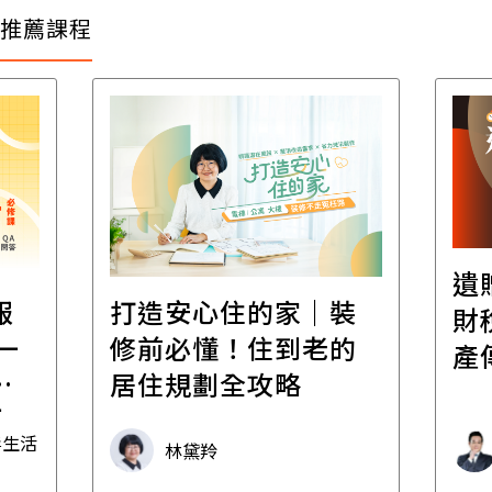
推薦課程
遺
報
打造安心住的家｜裝
財
一
修前必懂！住到老的
產
一
居住規劃全攻略
先
毒生活
林黛羚