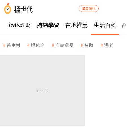
購買課程
退休理財
持續學習
在地推薦
生活百科
養生村
退休金
自書遺囑
補助
獨老