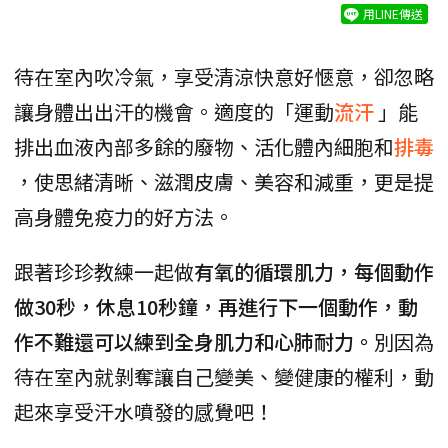
用LINE傳送
待在室內吹冷氣，享受清涼快意好愜意，卻忽略
讓身體出出汗的機會。適度的「運動
流汗
」能
排出血液內部多餘的廢物、活化體內細胞和
排毒
，使思緒清晰、滋潤皮膚、美容和減重，更是提
高身體免疫力的好方法。
跟著珍珍教練一起做
有氧的循環肌力，每個動作
做30秒，休息10秒鐘，再進行下一個動作，動
作不難還可以練到全身肌力和心肺耐力。
別因為
待在室內就剝奪讓自己變美、變健康的權利，動
起來享受汗水噴發的感覺吧！