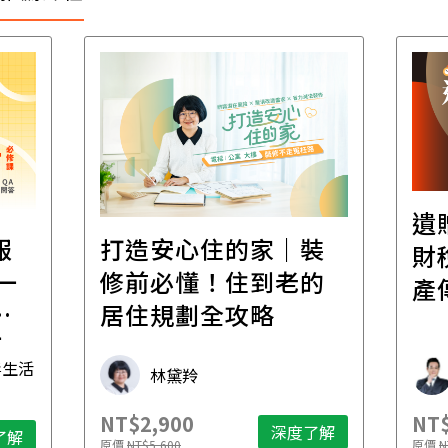
遺
報
打造安心住的家｜裝
財
一
修前必懂！住到老的
產
一
居住規劃全攻略
先
毒生活
林黛羚
NT$2,900
NT$
深度了解
了解
原價
NT$5,600
原價
N