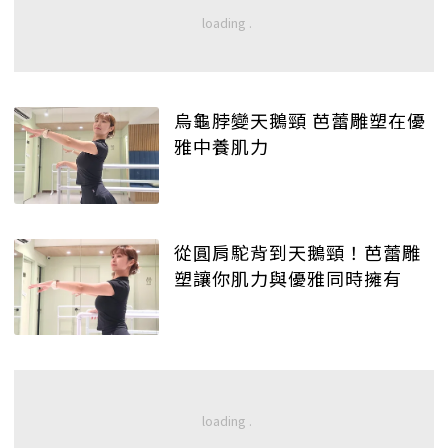
烏龜脖變天鵝頸 芭蕾雕塑在優
雅中養肌力
從圓肩駝背到天鵝頸！芭蕾雕
塑讓你肌力與優雅同時擁有