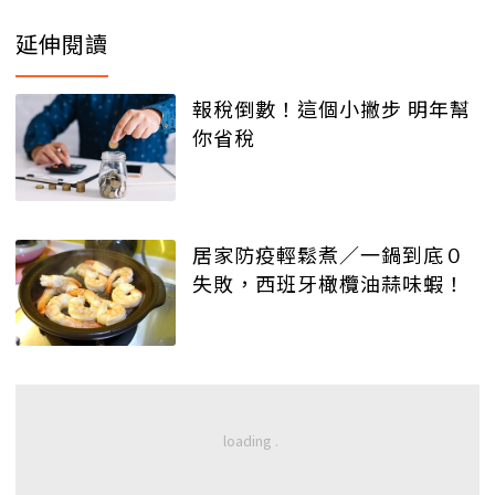
延伸閱讀
報稅倒數！這個小撇步 明年幫
你省稅
居家防疫輕鬆煮／一鍋到底０
失敗，西班牙橄欖油蒜味蝦！