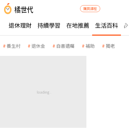
購買課程
退休理財
持續學習
在地推薦
生活百科
養生村
退休金
自書遺囑
補助
獨老