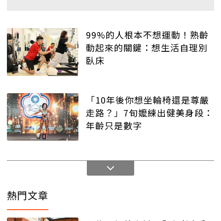
99%的人根本不想運動！熟齡
動起來的關鍵：想生活自理別
臥床
「10年後你想坐輪椅還是尊嚴
走路？」7旬嬤練出健美身段：
年齡只是數字
熱門文章