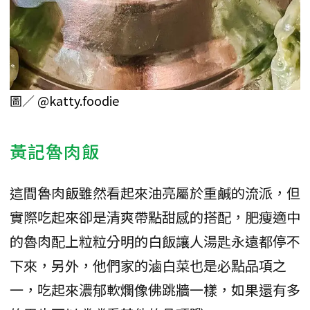
圖／
@katty.foodie
黃記魯肉飯
這間魯肉飯雖然看起來油亮屬於重鹹的流派，但
實際吃起來卻是清爽帶點甜感的搭配，肥瘦適中
的魯肉配上粒粒分明的白飯讓人湯匙永遠都停不
下來，另外，他們家的滷白菜也是必點品項之
一，吃起來濃郁軟爛像佛跳牆一樣，如果還有多