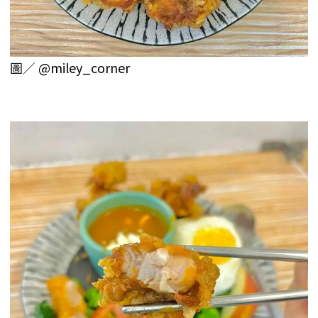
圖／
@miley_corner