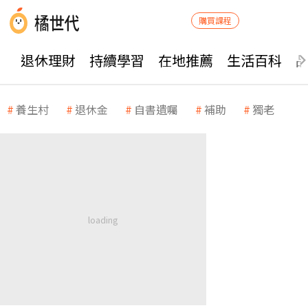
購買課程
退休理財
持續學習
在地推薦
生活百科
養生村
退休金
自書遺囑
補助
獨老