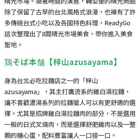
晴光市場。隨著時間的演進，轉型後的晴光商圈
除了保留了古早的台北風格式浪漫，也擁有了許
多傳統台式小吃以及各國特色料理，ReadyGo
這次整理出了8間晴光市場美食，帶你進入美食
聖地。
鶏そば本舗【梓山azusayama】
身為台北必吃拉麵店之一的「梓山
azusayama」，其主打鷹流系的雞白湯拉麵，
讓不喜歡濃湯系列的拉麵獵人可以有更舒適的選
擇。尤其是招牌雞白湯拉麵肉的部分，不是選用
一般的日式叉燒肉，而是選擇舒肥雞肉以及一整
顆的糖心蛋，配料豐富讓人一口接一口。