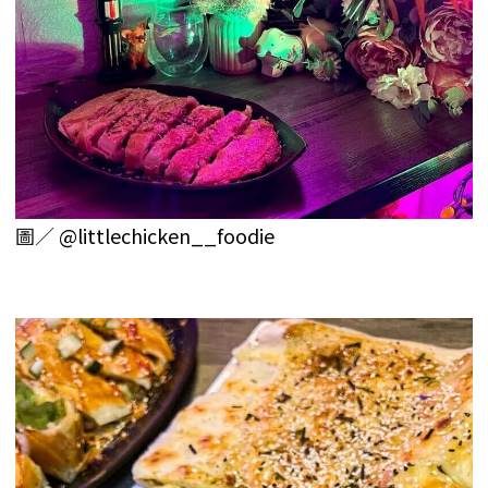
圖／
@littlechicken__foodie