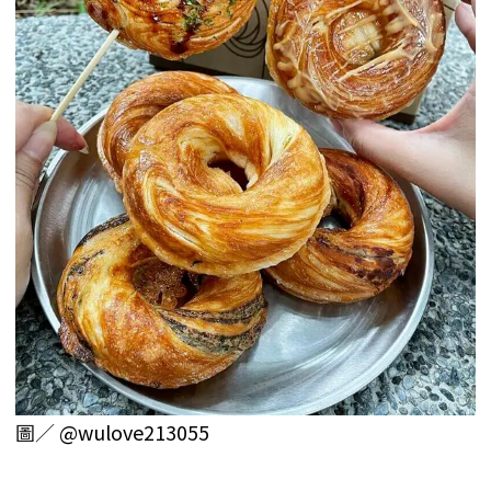
圖／
@wulove213055