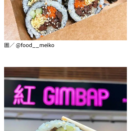
圖／
@food__meiko