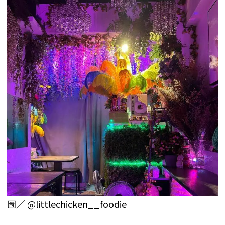
圖／
@littlechicken__foodie