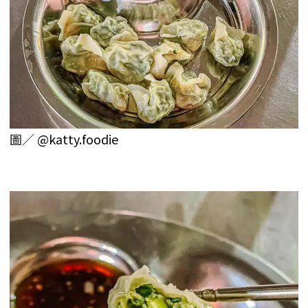
圖／
@katty.foodie