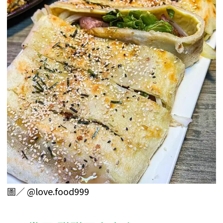
圖／
@love.food999