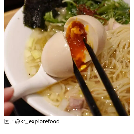
圖／
@kr_explorefood