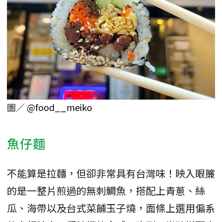
圖／
@food__meiko
魚仔麵
不能算是拉麵，但卻非常具有台灣味！映入眼簾
的是一整片煎過的無刺鯛魚，搭配上青蔥、絲
瓜、海帶以及台式菜餔玉子燒，面條上選用偏系