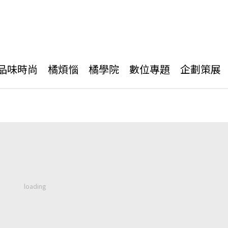
品味時尚
橘煩惱
橘學院
數位專題
企劃策展