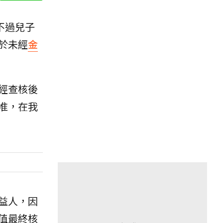
不過兒子
於未經
金
經查核後
准，在我
益人，因
值最終核