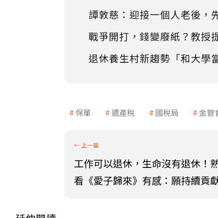
譚敦慈：迎接一個人老後，
戰爭開打，錢變廢紙？教授
退休養生村新趨勢「和大學
保單
遺產稅
國稅局
金管
工作可以退休，生命沒有退休！
看《愛子歸來》有感：願持續貢