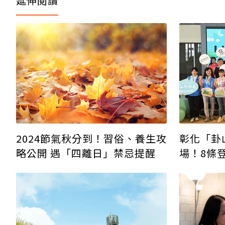
延伸閱讀
2024節氣秋分到！習俗、養生攻
彰化「卦
略公開 遇「四離日」禁忌提醒
場！8條
食、抽獎