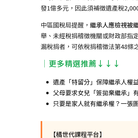
發1億多元，因此須補徵遺產稅2,00
中區國稅局提醒，
繼承人應檢視被
舉、未經稅捐稽徵機關或財政部指
漏稅捐者，可依稅捐稽徵法第48條
│更多精選推薦↓↓↓
遺產「特留分」保障繼承人權益
父母要求女兒「簽拋棄繼承」
只要是家人就有繼承權？一張
【橘世代課程平台】