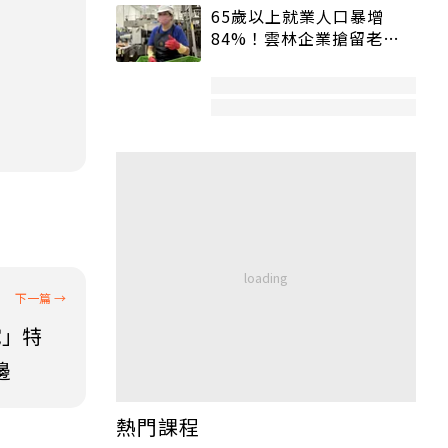
65歲以上就業人口暴增
84%！雲林企業搶留老員
工：穩定性高、經驗豐富
宅」特
邊
熱門課程