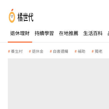
退休理財
持續學習
在地推薦
生活百科
養生村
退休金
自書遺囑
補助
獨老