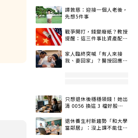
譚敦慈：迎接一個人老後，
先想5件事
戰爭開打，錢變廢紙？教授
提醒：這三件事比資產配置
更重要！
家人臨終突喊「有人來接
我、要回家」？醫授回應方
式快學：避免抱憾終生
只想退休後穩穩領錢！她出
清 0056 換這 3 檔好股：
股價高點照樣買
退休養生村新趨勢「和大學
當鄰居」：沒上課不能住、
宿舍變養老房