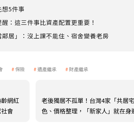
先想5件事
提醒：這三件事比資產配置更重要！
當鄰居」：沒上課不能住、宿舍變養老房
會
保險
遺產繼承
財產繼承
熟齡網紅
老後獨居不孤單！台灣4家「共居
獻社會
色、價格整理，「新家人」就在身