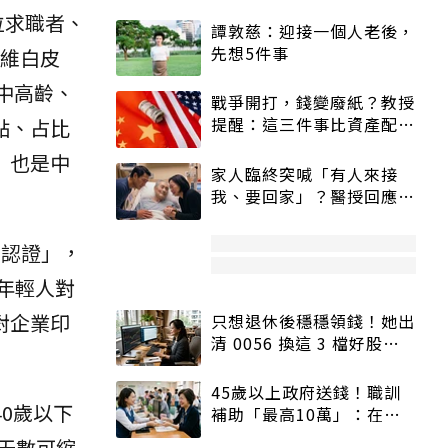
位求職者、
譚敦慈：迎接一個人老後，
先想5件事
思維白皮
中高齡、
戰爭開打，錢變廢紙？教授
提醒：這三件事比資產配置
點、占比
更重要！
」也是中
家人臨終突喊「有人來接
我、要回家」？醫授回應方
式快學：避免抱憾終生
齡認證」，
下年輕人對
對企業印
只想退休後穩穩領錢！她出
清 0056 換這 3 檔好股：
股價高點照樣買
45歲以上政府送錢！職訓
40歲以下
補助「最高10萬」：在
職、待業都能申請
募天數可縮