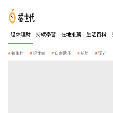
退休理財
持續學習
在地推薦
生活百科
養生村
退休金
自書遺囑
補助
獨老