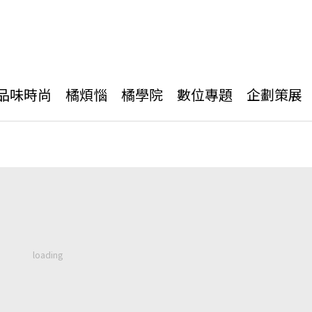
品味時尚
橘煩惱
橘學院
數位專題
企劃策展