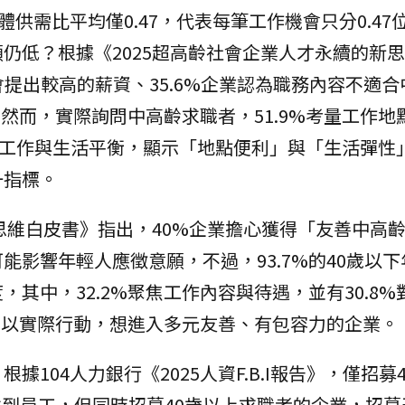
體供需比平均僅0.47，代表每筆工作機會只分0.47
仍低？根據《2025超高齡社會企業人才永續的新
會提出較高的薪資、35.6%企業認為職務內容不適合
。然而，實際詢問中高齡求職者，51.9%考量工作地
%考量工作與生活平衡，顯示「地點便利」與「生活彈性
一指標。
新思維白皮書》指出，40%企業擔心獲得「友善中高
能影響年輕人應徵意願，不過，93.7%的40歲以
其中，32.2%聚焦工作內容與待遇，並有30.8%
願，以實際行動，想進入多元友善、有包容力的企業。
104人力銀行《2025人資F.B.I報告》，僅招募
能找到員工，但同時招募40歲以上求職者的企業，招