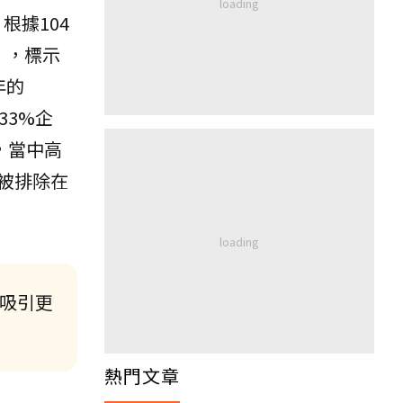
根據104
》，標示
年的
33%企
，當中高
被排除在
：吸引更
熱門文章