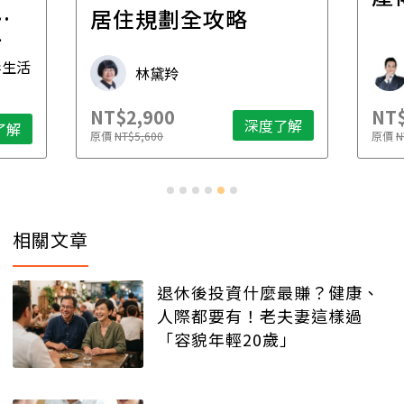
一
居住規劃全攻略
先
毒生活
林黛羚
NT$2,900
NT$
深度了解
了解
原價
NT$5,600
原價
N
相關文章
退休後投資什麼最賺？健康、
人際都要有！老夫妻這樣過
「容貌年輕20歲」