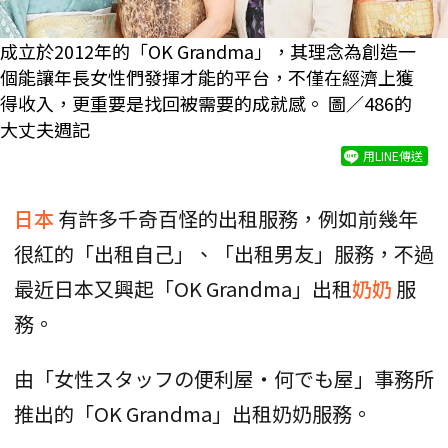
成立於2012年的「OK Grandma」，其理念為創造一
個能讓年長女性們發揮才能的平台，不僅在經濟上獲
得收入，更重要是找回被需要的成就感。 圖／486的
大丈夫週記
用LINE傳送
日本
有許多千奇百怪的出租服務，例如前幾年
很紅的「出租自己」、「出租男友」服務，不過
最近日本又興起「OK Grandma」出租
奶奶
服
務。
由「女性スタッフの便利屋・何でも屋」事務所
推出的「OK Grandma」出租奶奶服務。