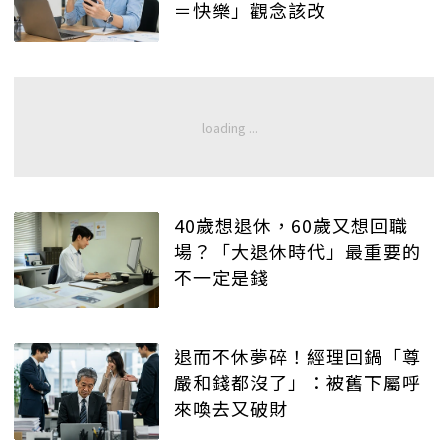
＝快樂」觀念該改
40歲想退休，60歲又想回職
場？「大退休時代」最重要的
不一定是錢
退而不休夢碎！經理回鍋「尊
嚴和錢都沒了」：被舊下屬呼
來喚去又破財