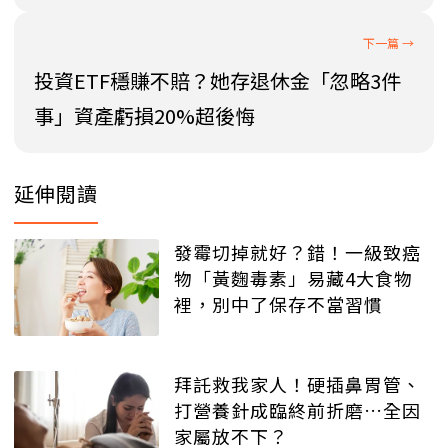
投資ETF穩賺不賠？她存退休金「忽略3件
事」資產虧損20%超後悔
延伸閱讀
發霉切掉就好？錯！一級致癌
物「黃麴毒素」易藏4大食物
裡，別中了保存不當習慣
拜託救我家人！硬插鼻胃管、
打營養針成臨終前折磨…全因
家屬放不下？