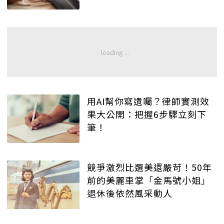
用AI幫你寫遺囑？律師實測效
果大公開：把握6步驟立刻下
筆！
競爭激烈比選美還嚴苛！50年
前的美麗車掌「金馬號小姐」
退休後依然風采動人