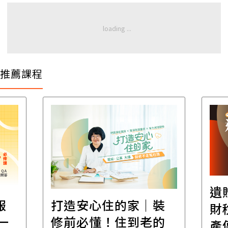
推薦課程
遺
報
打造安心住的家｜裝
財
一
修前必懂！住到老的
產