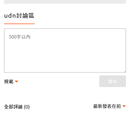
udn討論區
規範
發布
最新發表在前
全部評論 (
)
0