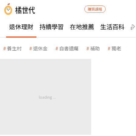
購買課程
退休理財
持續學習
在地推薦
生活百科
養生村
退休金
自書遺囑
補助
獨老