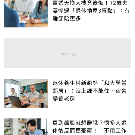
賣透天換大樓竟後悔！72歲夫
妻慘遇「退休換屋3盲點」：有
賺卻賠更多
退休養生村新趨勢「和大學當
鄰居」：沒上課不能住、宿舍
變養老房
買到飆股就想辭職？很多人退
休後反而更憂鬱！「不用工作