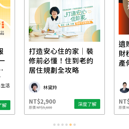
遺
報
打造安心住的家｜裝
財
一
修前必懂！住到老的
產
一
居住規劃全攻略
先
毒生活
林黛羚
NT$2,900
NT$
深度了解
了解
原價
NT$5,600
原價
N