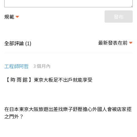
規範
發布
最新發表在前
全部評論 (
)
1
工程師阿哲
3 個月內
【 時 雨 館 】東京大板足不出戶就能享受
在日本東京大阪旅遊出差找樂子舒壓擔心外國人會被店家拒
之門外？