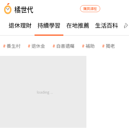
購買課程
退休理財
持續學習
在地推薦
生活百科
養生村
退休金
自書遺囑
補助
獨老