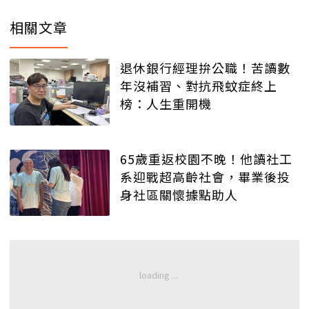
相關文章
退休銀行經理拚公職！苦讀數
年沒補習、對抗飛蚊症終上
榜：人生重開機
65歲重返校園不晚！他讀社工
系迎戰超高齡社會，畢業後投
身社區關懷據點助人