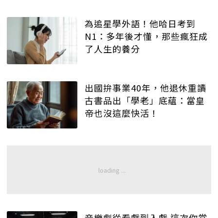
為追星學外語！他哈日考到
N1：多年後才懂，那些瘋狂成
了人生的養分
出國拚事業40年，他退休重讀
古書品出「學老」底蘊：當皇
帝也沒這麼快活！
音樂劇從看戲到入戲 這次你當