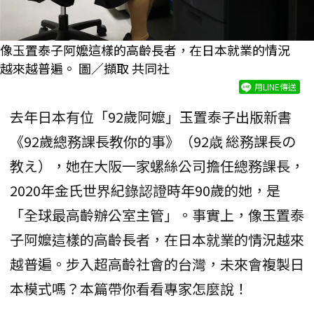
像玉置泰子阿嬤這樣的高齡長者，在日本就業的情況
越來越普遍。 圖／擷取 共同社
用LINE傳送
去年日本有位「92歲阿嬤」玉置泰子出版新書
《92歲總務課長教你的事》（92歳 総務課長の
教え），她在大阪一家螺絲公司擔任總務課長，
2020年金氏世界紀錄認證時年90歲的她，是
「全球最高齡辦公室主管」。事實上，像玉置泰
子阿嬤這樣的高齡長者，在日本就業的情況越來
越普遍。步入超高齡社會的台灣，未來會複製日
本模式嗎？本篇帶你看看專家怎麼說！