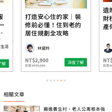
遺
報
打造安心住的家｜裝
財
一
修前必懂！住到老的
產
一
居住規劃全攻略
先
毒生活
林黛羚
NT$2,900
NT$
深度了解
了解
原價
NT$5,600
原價
N
相關文章
搬進養生村、老人公寓根本強