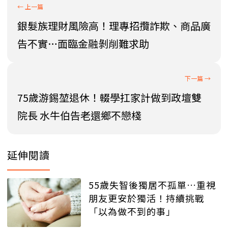
銀髮族理財風險高！理專招攬詐欺、商品廣
告不實…面臨金融剝削難求助
75歲游錫堃退休！輟學扛家計做到政壇雙
院長 水牛伯告老還鄉不戀棧
延伸閱讀
55歲失智後獨居不孤單…重視
朋友更安於獨活！持續挑戰
「以為做不到的事」