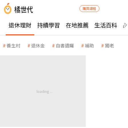
購買課程
退休理財
持續學習
在地推薦
生活百科
養生村
退休金
自書遺囑
補助
獨老