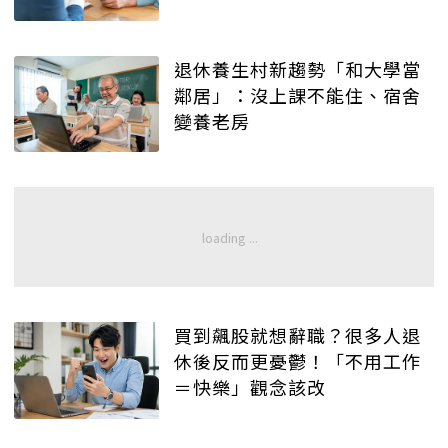
退休養生村新趨勢「和大學當
鄰居」：沒上課不能住、宿舍
變養老房
買到飆股就想辭職？很多人退
休後反而更憂鬱！「不用工作
＝快樂」觀念該改