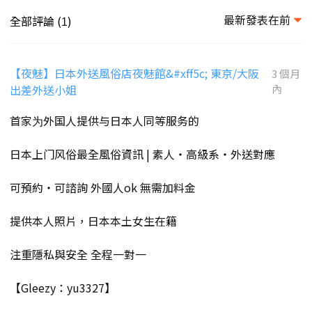
最新發表在前
全部評論 (
)
1
【夜魅】日本外送風俗店夜魅館&#xff5c; 東京/大阪
3 個月
出差外送小姐
內
首家为外国人提供与日本人同等服务的
日本上门风俗最全風俗資訊 | 素人・高級系・外送對應
可預約・可諮詢 外國人ok 無需加料金
提供本人照片，日本本土女生在籍
注重隱私與安全 全程一對一
【Gleezy：yu3327】