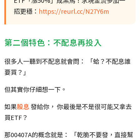
ETF「漲50%」成黑馬！求現金流多加一
招更穩：
https://reurl.cc/N27Y6m
第二個特色：不配息再投入
很多人一聽到不配息就會問： 「蛤？不配息誰
要買？」
但其實你仔細想一下。
如果
股息
發給你， 你最後是不是很可能又拿去
買ETF？
那00407A的概念就是： 「乾脆不要發，直接幫