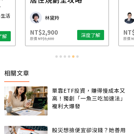
先
毒生活
林黛羚
NT$2,900
NT$
深度了解
了解
原價
NT$5,600
原價
N
相關文章
單靠ETF投資，賺得慢成本又
高！獨創「一魚三吃加速法」
複利大爆發
股災想撿便宜卻沒錢？她善用