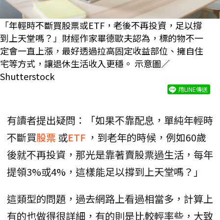
「年輕時不斷買股票或ETF，老後不再投資，足以撐
到上天堂嗎？」財經作家畢德歐夫認為，標的物不一
定會一直上漲，最好透過拉高固定收益部位、擁自住
宅等方式，讓退休生活收入更穩。 示意圖／
Shutterstock
用LINE傳送
有讀者提出疑問：「如果不靠配息，單純年輕時
不斷買
股票
或
ETF
，到老年的時候，例如60歲
後就不再投資，那光是靠著賣股票過生活，每年
提領3%或4%，這樣能足以撐到上天堂嗎？」
這類型的問題，過去網路上看過相當多，計算上
有的也做得很詳細，有的則是比較輕率些，大致