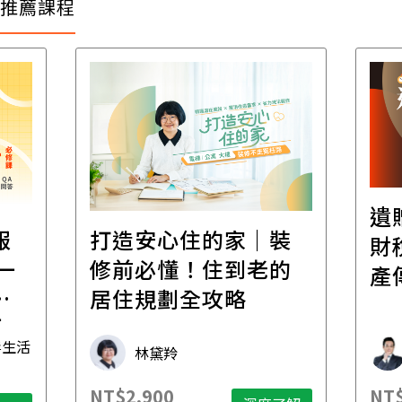
推薦課程
遺
報
打造安心住的家｜裝
財
一
修前必懂！住到老的
產
一
居住規劃全攻略
先
毒生活
林黛羚
NT$2,900
NT$