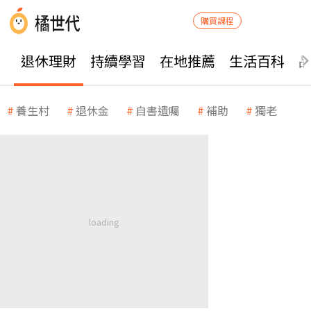
購買課程
退休理財
持續學習
在地推薦
生活百科
養生村
退休金
自書遺囑
補助
獨老