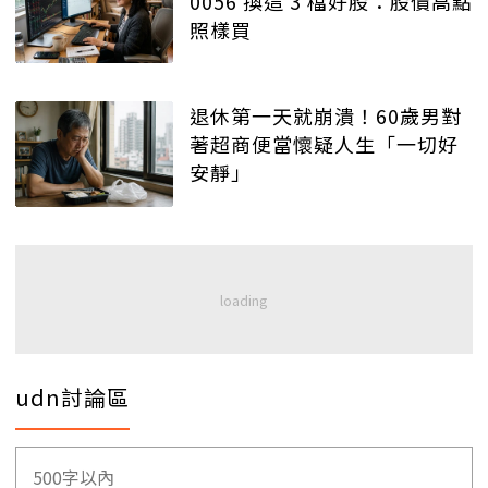
0056 換這 3 檔好股：股價高點
照樣買
退休第一天就崩潰！60歲男對
著超商便當懷疑人生「一切好
安靜」
udn討論區