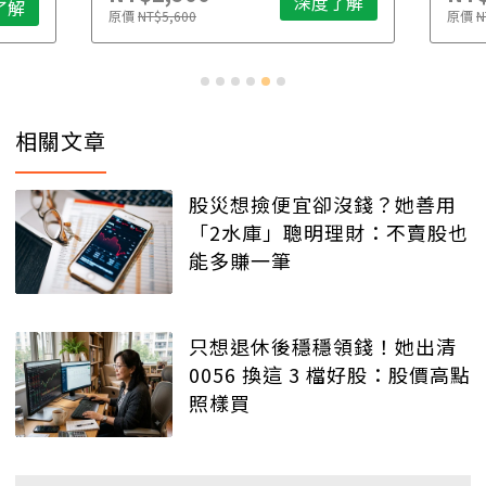
深度了解
了解
原價
NT$5,600
原價
N
相關文章
股災想撿便宜卻沒錢？她善用
「2水庫」聰明理財：不賣股也
能多賺一筆
只想退休後穩穩領錢！她出清
0056 換這 3 檔好股：股價高點
照樣買