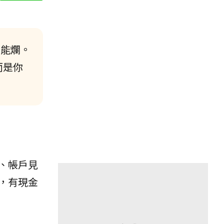
不能爛。
而是你
、帳戶見
，有現金