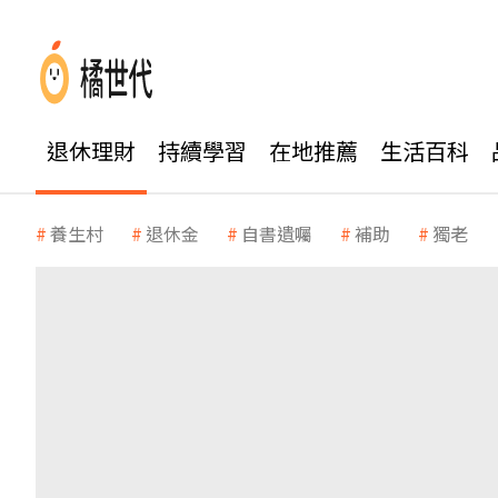
退休理財
持續學習
在地推薦
生活百科
養生村
退休金
自書遺囑
補助
獨老