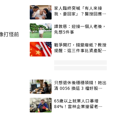
家人臨終突喊「有人來接
我、要回家」？醫授回應方
式快學：避免抱憾終生
譚敦慈：迎接一個人老後，
先想5件事
像打怪前
戰爭開打，錢變廢紙？教授
提醒：這三件事比資產配置
更重要！
只想退休後穩穩領錢！她出
清 0056 換這 3 檔好股：
股價高點照樣買
65歲以上就業人口暴增
84%！雲林企業搶留老員
工：穩定性高、經驗豐富