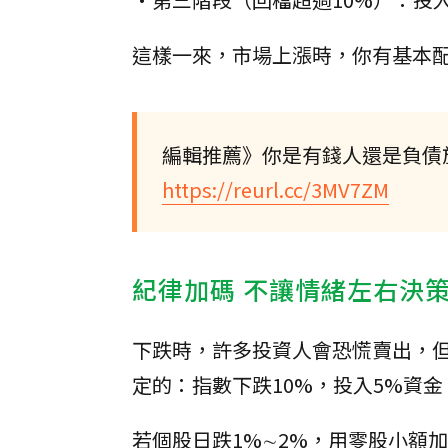
這樣一來，市場上漲時，你有基本
編輯推薦》你是有錢人還是負債
https://reurl.cc/3MV7ZM
紀律加碼 不讓情緒左右決
下跌時，許多投資人會恐慌賣出，
定的：指數下跌10%，投入5%資金
若個股日跌1%∼2%，用零股小額