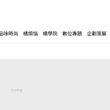
品味時尚
橘煩惱
橘學院
數位專題
企劃策展