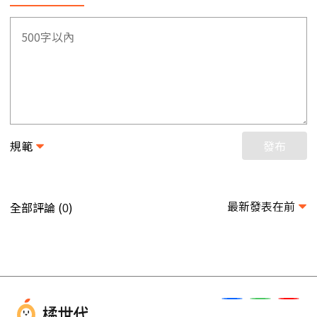
規範
發布
最新發表在前
全部評論 (
)
0