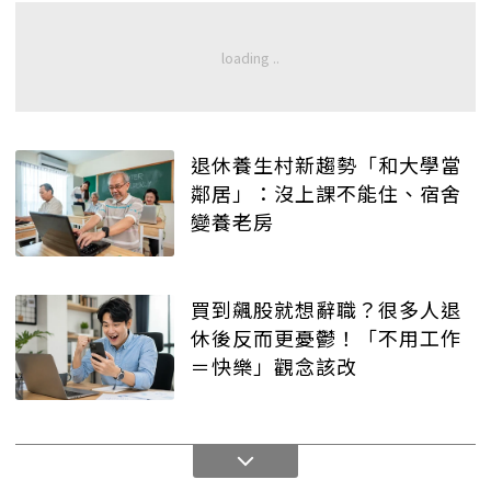
退休養生村新趨勢「和大學當
鄰居」：沒上課不能住、宿舍
變養老房
買到飆股就想辭職？很多人退
休後反而更憂鬱！「不用工作
＝快樂」觀念該改