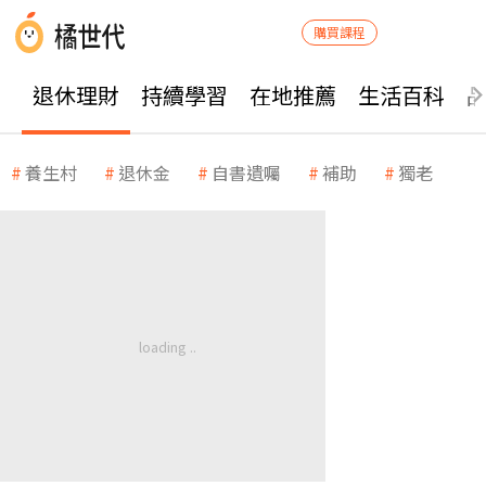
購買課程
退休理財
持續學習
在地推薦
生活百科
養生村
退休金
自書遺囑
補助
獨老