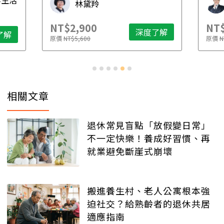
林黛羚
NT$2,900
NT$
深度了解
了解
原價
NT$5,600
原價
N
相關文章
退休常見盲點「放假變日常」
不一定快樂！養成好習慣、再
就業避免斷崖式崩壞
搬進養生村、老人公寓根本強
迫社交？給熟齡者的退休共居
適應指南