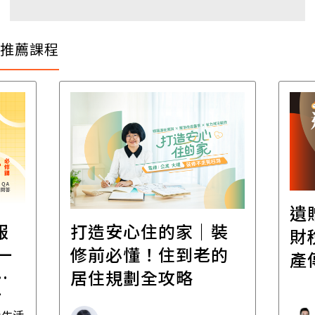
推薦課程
遺
報
打造安心住的家｜裝
財
一
修前必懂！住到老的
產
一
居住規劃全攻略
先
毒生活