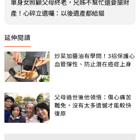
單身女照顧父母終老，兄姊不幫忙還要搶財
產！心碎立遺囑：以後遺產都給貓
延伸閱讀
炒菜加醬油有學問！3招保護心
血管彈性、防止潛在癌症上身
父母過世後他領悟：傷心痛苦
難免，沒有太多遺憾才能較快
復原