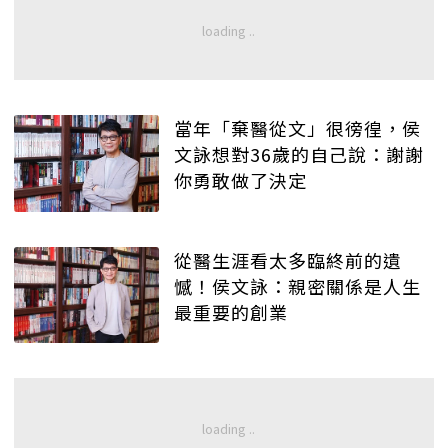
當年「棄醫從文」很徬徨，侯
文詠想對36歲的自己說：謝謝
你勇敢做了決定
從醫生涯看太多臨終前的遺
憾！侯文詠：親密關係是人生
最重要的創業