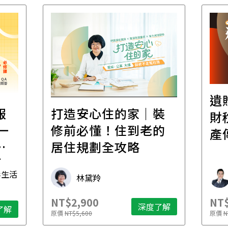
遺
報
打造安心住的家｜裝
財
一
修前必懂！住到老的
產
一
居住規劃全攻略
先
毒生活
林黛羚
NT$2,900
NT$
深度了解
了解
原價
NT$5,600
原價
N