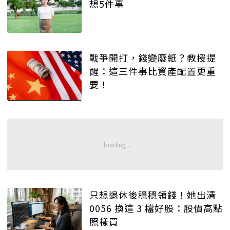
想5件事
戰爭開打，錢變廢紙？教授提
醒：這三件事比資產配置更重
要！
只想退休後穩穩領錢！她出清
0056 換這 3 檔好股：股價高點
照樣買