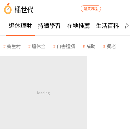
購買課程
退休理財
持續學習
在地推薦
生活百科
養生村
退休金
自書遺囑
補助
獨老