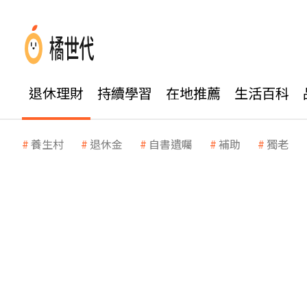
退休理財
持續學習
在地推薦
生活百科
養生村
退休金
自書遺囑
補助
獨老