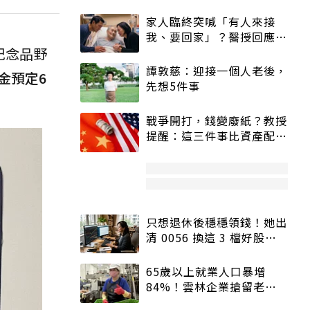
家人臨終突喊「有人來接
我、要回家」？醫授回應方
紀念品野
式快學：避免抱憾終生
譚敦慈：迎接一個人老後，
金預定6
先想5件事
戰爭開打，錢變廢紙？教授
提醒：這三件事比資產配置
更重要！
只想退休後穩穩領錢！她出
清 0056 換這 3 檔好股：
股價高點照樣買
65歲以上就業人口暴增
84%！雲林企業搶留老員
工：穩定性高、經驗豐富