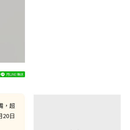
用LINE傳送
備，超
20日