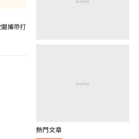
收闔攜帶打
熱門文章