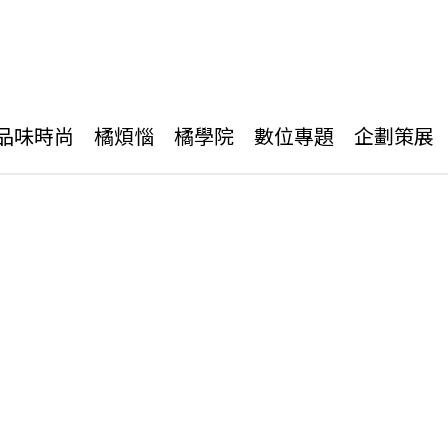
品味時尚
橘煩惱
橘學院
數位專題
企劃策展