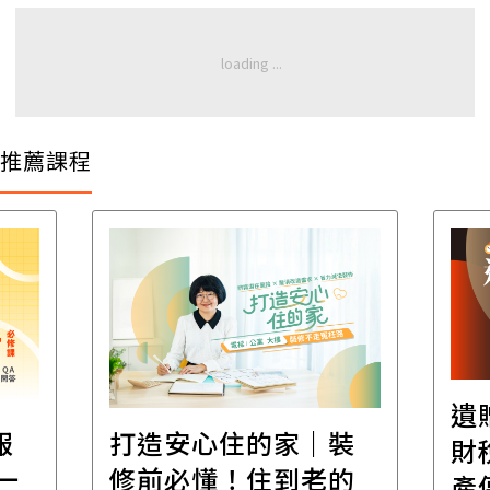
推薦課程
遺
報
打造安心住的家｜裝
財
一
修前必懂！住到老的
產