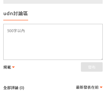
udn討論區
規範
發布
最新發表在前
全部評論 (
)
0