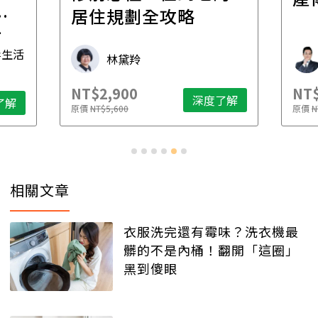
一
居住規劃全攻略
先
毒生活
林黛羚
NT$2,900
NT$
深度了解
了解
原價
NT$5,600
原價
N
相關文章
衣服洗完還有霉味？洗衣機最
髒的不是內桶！翻開「這圈」
黑到傻眼