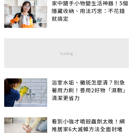
家中隨手小物變生活神器！5個
隱藏收納、用法巧思：不花錢
就搞定
浴室水垢、黴斑怎麼清？別急
著用力刷！善用2好物「濕敷」
清潔更省力
看到小強才噴殺蟲劑太晚！網
推居家6大滅蟑方法全面封堵