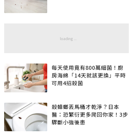
每天使用竟有800萬細菌！廚
房海綿「14天就該更換」平時
可用4招殺菌
殺蟑螂丟馬桶才乾淨？日本
醫：恐繁衍更多爬回你家！3步
驟斷小強後患