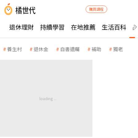
購買課程
退休理財
持續學習
在地推薦
生活百科
養生村
退休金
自書遺囑
補助
獨老